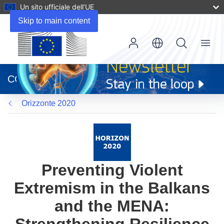
Un sito ufficiale dell’UE
Skip to main content
Menu
(si
apre
CORDIS
in
una
Orizzonte 2020
nuova
finestra)
Preventing Violent
Extremism in the Balkans
and the MENA: