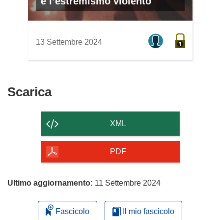
e l’estremismo violento
13 Settembre 2024
Scarica
Scarica
il
contenuto
XML
della
pagina
PDF
Ultimo aggiornamento:
11 Settembre 2024
Fascicolo
Il mio fascicolo