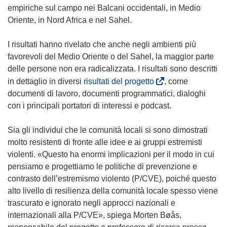
a
empiriche sul campo nei Balcani occidentali, in Medio
p
Oriente, in Nord Africa e nel Sahel.
r
e
I risultati hanno rivelato che anche negli ambienti più
i
favorevoli del Medio Oriente o del Sahel, la maggior parte
n
delle persone non era radicalizzata. I risultati sono descritti
u
(
in dettaglio in diversi
risultati del progetto
, come
n
s
documenti di lavoro, documenti programmatici, dialoghi
a
i
con i principali portatori di interessi e podcast.
n
a
u
p
Sia gli individui che le comunità locali si sono dimostrati
o
r
molto resistenti di fronte alle idee e ai gruppi estremisti
v
e
violenti. «Questo ha enormi implicazioni per il modo in cui
a
i
pensiamo e progettiamo le politiche di prevenzione e
f
n
contrasto dell’estremismo violento (P/CVE), poiché questo
i
u
alto livello di resilienza della comunità locale spesso viene
n
n
trascurato e ignorato negli approcci nazionali e
e
a
internazionali alla P/CVE», spiega Morten Bøås,
s
n