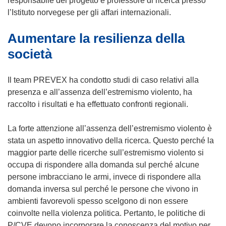
responsabile del progetto e professore di ricerca presso
t
u
l’Istituto norvegese per gli affari internazionali.
r
o
Aumentare la resilienza della
a
v
)
a
società
f
i
Il team PREVEX ha condotto studi di caso relativi alla
n
presenza e all’assenza dell’estremismo violento, ha
e
raccolto i risultati e ha effettuato confronti regionali.
s
t
La forte attenzione all’assenza dell’estremismo violento è
r
stata un aspetto innovativo della ricerca. Questo perché la
a
maggior parte delle ricerche sull’estremismo violento si
)
occupa di rispondere alla domanda sul perché alcune
persone imbracciano le armi, invece di rispondere alla
domanda inversa sul perché le persone che vivono in
ambienti favorevoli spesso scelgono di non essere
coinvolte nella violenza politica. Pertanto, le politiche di
P/CVE devono incorporare la conoscenza del motivo per