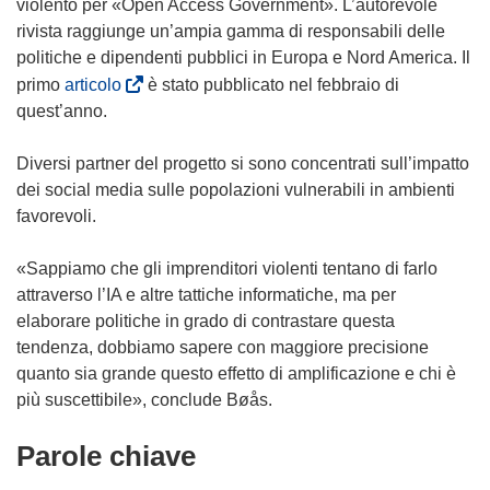
violento per «Open Access Government». L’autorevole
rivista raggiunge un’ampia gamma di responsabili delle
politiche e dipendenti pubblici in Europa e Nord America. Il
(
primo
articolo
è stato pubblicato nel febbraio di
s
quest’anno.
i
a
Diversi partner del progetto si sono concentrati sull’impatto
p
dei social media sulle popolazioni vulnerabili in ambienti
r
favorevoli.
e
i
«Sappiamo che gli imprenditori violenti tentano di farlo
n
attraverso l’IA e altre tattiche informatiche, ma per
u
elaborare politiche in grado di contrastare questa
n
tendenza, dobbiamo sapere con maggiore precisione
a
quanto sia grande questo effetto di amplificazione e chi è
n
più suscettibile», conclude Bøås.
u
Parole chiave
o
v