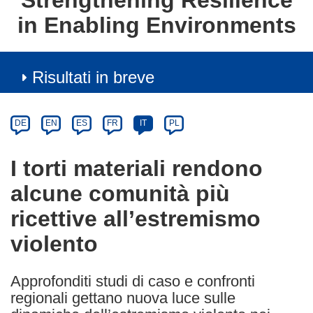
Strengthening Resilience
in Enabling Environments
Risultati in breve
Article
Category
Article
DE
EN
ES
FR
IT
PL
available
in
I torti materiali rendono
the
alcune comunità più
following
languages:
ricettive all’estremismo
violento
Approfonditi studi di caso e confronti
regionali gettano nuova luce sulle