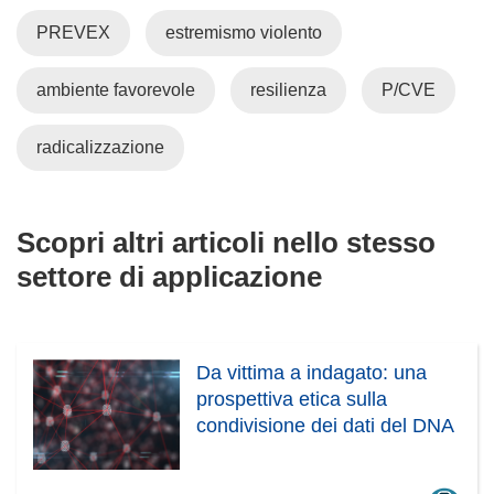
a
PREVEX
estremismo violento
f
i
ambiente favorevole
resilienza
P/CVE
n
e
s
radicalizzazione
t
r
a
Scopri altri articoli nello stesso
)
settore di applicazione
Da vittima a indagato: una
prospettiva etica sulla
condivisione dei dati del DNA