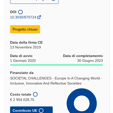
apre
in
una
DOI
nuova
10.3030/870724
finestra)
Progetto chiuso
Data della firma CE
13 Novembre 2019
Data di avvio
Data di completamento
1 Gennaio 2020
30 Giugno 2023
Finanziato da
SOCIETAL CHALLENGES - Europe In A Changing World -
Inclusive, Innovative And Reflective Societies
Costo totale
€ 2 954 028,75
Contributo UE