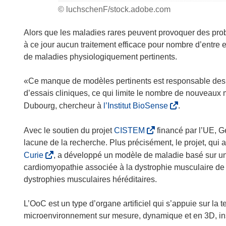
© luchschenF/stock.adobe.com
Alors que les maladies rares peuvent provoquer des probl
à ce jour aucun traitement efficace pour nombre d’entre 
de maladies physiologiquement pertinents.
«Ce manque de modèles pertinents est responsable des t
d’essais cliniques, ce qui limite le nombre de nouveau
(
Dubourg, chercheur à
l’Institut BioSense
.
s
’
(
Avec le soutien du projet
CISTEM
financé par l’UE, G
o
s
lacune de la recherche. Plus précisément, le projet, qui
u
’
(
Curie
, a développé un modèle de maladie basé sur un
v
o
s
cardiomyopathie associée à la dystrophie musculaire de
r
u
’
dystrophies musculaires héréditaires.
e
v
o
d
r
u
L’OoC est un type d’organe artificiel qui s’appuie sur la 
a
e
v
microenvironnement sur mesure, dynamique et en 3D, ins
n