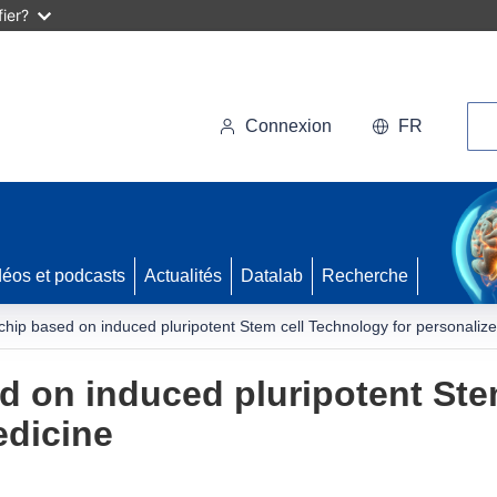
ier?
Rec
Connexion
FR
déos et podcasts
Actualités
Datalab
Recherche
chip based on induced pluripotent Stem cell Technology for personaliz
d on induced pluripotent Ste
edicine