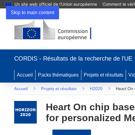
Un site web officiel de l’Union européenne
Comment le vérif
Skip to main content
(s’ouvre
dans
CORDIS - Résultats de la recherche de l’UE
une
nouvelle
fenêtre)
Accueil
Packs thématiques
Projets et résultats
Vi
Accueil
Projets et résultats
H2020
Heart On 
Heart On chip base
for personalized M