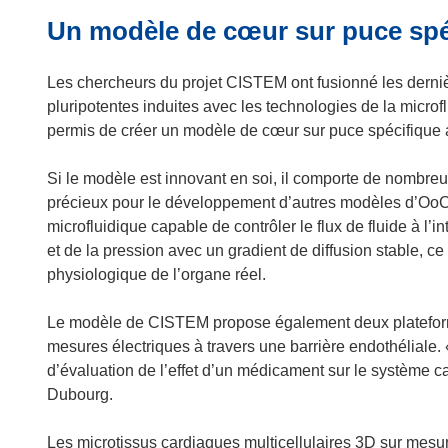
d
r
s
Un modèle de cœur sur puce spéc
a
e
u
n
d
n
s
a
Les chercheurs du projet CISTEM ont fusionné les derni
e
u
n
pluripotentes induites avec les technologies de la micro
n
n
s
permis de créer un modèle de cœur sur puce spécifique 
o
e
u
u
n
n
Si le modèle est innovant en soi, il comporte de nombreu
v
o
e
précieux pour le développement d’autres modèles d’OoC.
e
u
n
microfluidique capable de contrôler le flux de fluide à l’i
l
v
o
et de la pression avec un gradient de diffusion stable, c
l
e
u
physiologique de l’organe réel.
e
l
v
f
l
e
Le modèle de CISTEM propose également deux plateforme
e
e
l
mesures électriques à travers une barrière endothéliale
n
f
l
d’évaluation de l’effet d’un médicament sur le système c
ê
e
e
Dubourg.
t
n
f
r
ê
e
Les microtissus cardiaques multicellulaires 3D sur mesur