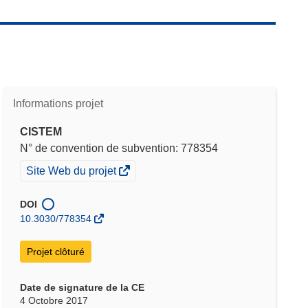
Informations projet
CISTEM
N° de convention de subvention: 778354
(s’ouvre
Site Web du projet
dans
une
DOI
nouvelle
10.3030/778354
fenêtre)
Projet clôturé
Date de signature de la CE
4 Octobre 2017