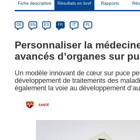
Fiche descriptive
Résultats en bref
Rapports
Rés
Article
Category
Article
DE
EN
ES
FR
IT
PL
available
in
Personnaliser la médecine
the
avancés d’organes sur p
following
languages:
Un modèle innovant de cœur sur puce peu
développement de traitements des maladi
également la voie au développement d’aut
SANTÉ