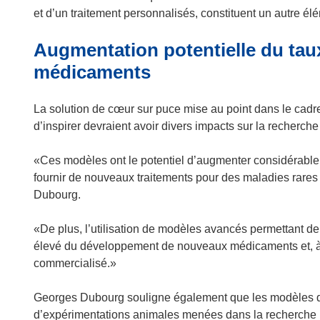
e
t
n
et d’un traitement personnalisés, constituent un autre élé
)
r
ê
e
t
Augmentation potentielle du tau
)
r
médicaments
e
)
La solution de cœur sur puce mise au point dans le cadre
d’inspirer devraient avoir divers impacts sur la recherc
«Ces modèles ont le potentiel d’augmenter considérabl
fournir de nouveaux traitements pour des maladies rares
Dubourg.
«De plus, l’utilisation de modèles avancés permettant de 
élevé du développement de nouveaux médicaments et, à t
commercialisé.»
Georges Dubourg souligne également que les modèles d
d’expérimentations animales menées dans la recherche 