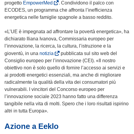
n
s
(
progetto
EmpowerMed
. Condividono il palco con
u
i
s
ECODES, un programma che affronta l’inefficienza
o
a
i
energetica nelle famiglie spagnole a basso reddito.
v
p
a
a
r
p
«L’UE è impegnata ad affrontare la povertà energetica», ha
f
e
r
dichiarato Iliana Ivanova, Commissaria europeo per
i
i
e
l’innovazione, la ricerca, la cultura, l’istruzione e la
n
n
i
(
gioventù, in una
notizia
pubblicata sul sito web del
e
u
n
s
Consiglio europeo per l’innovazione (CEI). «Il nostro
s
n
u
i
obiettivo non è solo quello di fornire l’accesso ai servizi e
t
a
n
a
ai prodotti energetici essenziali, ma anche di migliorare
r
n
a
p
radicalmente la qualità della vita dei consumatori più
a
u
n
r
vulnerabili. I vincitori del Concorso europeo per
)
o
u
e
l’innovazione sociale 2023 hanno fatto una differenza
v
o
i
tangibile nella vita di molti. Spero che i loro risultati ispirino
a
v
n
altri in tutta Europa».
f
a
u
i
Azione a Eeklo
f
n
n
i
a