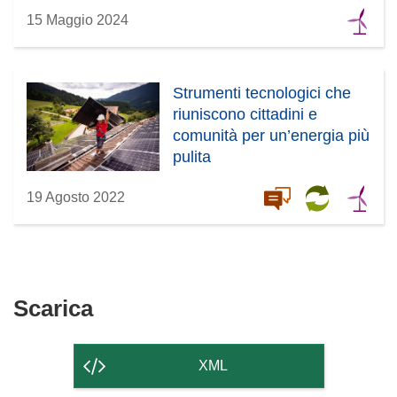
15 Maggio 2024
Strumenti tecnologici che
riuniscono cittadini e
comunità per un’energia più
pulita
19 Agosto 2022
Scarica
Scarica
il
contenuto
XML
della