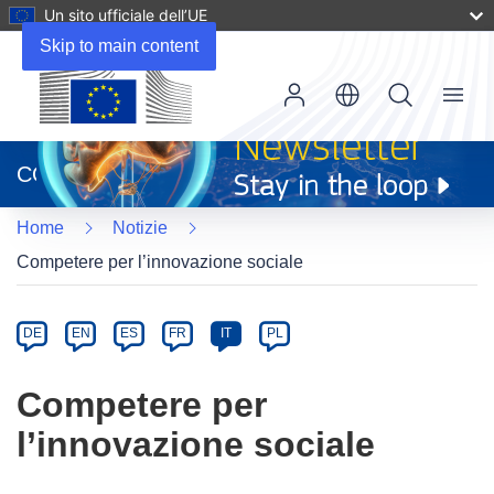
Un sito ufficiale dell’UE
Skip to main content
Menu
(si
apre
CORDIS
in
una
Home
Notizie
nuova
finestra)
Competere per l’innovazione sociale
Article
Category
Article
DE
EN
ES
FR
IT
PL
available
in
Competere per
the
l’innovazione sociale
following
languages: