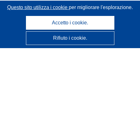
Questo sito utilizza i cookie
per migliorare l'esplorazione.
Accetto i cookie.
Rifiuto i cookie.
CORDIS - Risultati della ricerca dell’UE
Questo sito web è gestito dall'
Ufficio delle pubblicazioni
dell'Unione europea
Accessibilità
Classificazione semi-automatica dei progetti - Informativa
sulla spiegabilità
Contattaci
Contatta il nostro Help Desk