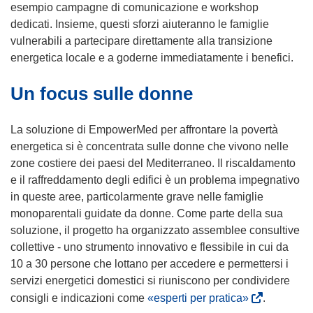
i
esempio campagne di comunicazione e workshop
n
dedicati. Insieme, questi sforzi aiuteranno le famiglie
e
vulnerabili a partecipare direttamente alla transizione
s
energetica locale e a goderne immediatamente i benefici.
t
Un focus sulle donne
r
a
)
La soluzione di EmpowerMed per affrontare la povertà
energetica si è concentrata sulle donne che vivono nelle
zone costiere dei paesi del Mediterraneo. Il riscaldamento
e il raffreddamento degli edifici è un problema impegnativo
in queste aree, particolarmente grave nelle famiglie
monoparentali guidate da donne. Come parte della sua
soluzione, il progetto ha organizzato assemblee consultive
collettive - uno strumento innovativo e flessibile in cui da
10 a 30 persone che lottano per accedere e permettersi i
servizi energetici domestici si riuniscono per condividere
(
consigli e indicazioni come
«esperti per pratica»
.