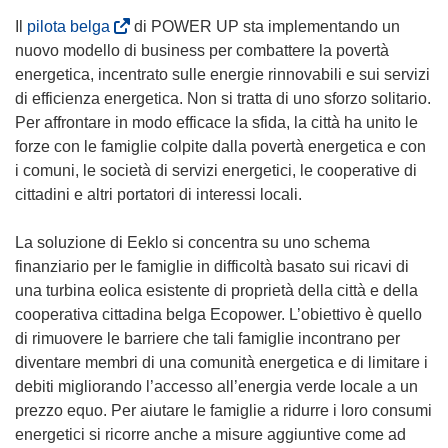
e
n
n
(
Il
pilota belga
di POWER UP sta implementando un
s
e
u
s
nuovo modello di business per combattere la povertà
t
s
o
i
energetica, incentrato sulle energie rinnovabili e sui servizi
r
t
v
a
di efficienza energetica. Non si tratta di uno sforzo solitario.
a
r
a
p
Per affrontare in modo efficace la sfida, la città ha unito le
)
a
f
r
forze con le famiglie colpite dalla povertà energetica e con
)
i
e
i comuni, le società di servizi energetici, le cooperative di
n
i
cittadini e altri portatori di interessi locali.
e
n
s
u
La soluzione di Eeklo si concentra su uno schema
t
n
finanziario per le famiglie in difficoltà basato sui ricavi di
r
a
una turbina eolica esistente di proprietà della città e della
a
n
cooperativa cittadina belga Ecopower. L’obiettivo è quello
)
u
di rimuovere le barriere che tali famiglie incontrano per
o
diventare membri di una comunità energetica e di limitare i
v
debiti migliorando l’accesso all’energia verde locale a un
a
prezzo equo. Per aiutare le famiglie a ridurre i loro consumi
f
energetici si ricorre anche a misure aggiuntive come ad