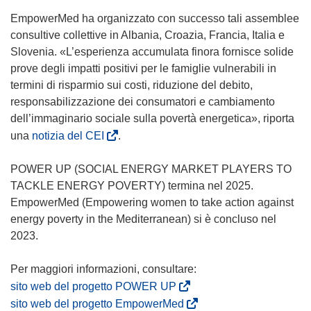
s
i
EmpowerMed ha organizzato con successo tali assemblee
a
consultive collettive in Albania, Croazia, Francia, Italia e
p
Slovenia. «L’esperienza accumulata finora fornisce solide
r
prove degli impatti positivi per le famiglie vulnerabili in
e
termini di risparmio sui costi, riduzione del debito,
i
responsabilizzazione dei consumatori e cambiamento
n
dell’immaginario sociale sulla povertà energetica», riporta
u
(
una
notizia del CEI
.
n
s
a
i
POWER UP (SOCIAL ENERGY MARKET PLAYERS TO
n
a
TACKLE ENERGY POVERTY) termina nel 2025.
u
p
EmpowerMed (Empowering women to take action against
o
r
energy poverty in the Mediterranean) si è concluso nel
v
e
2023.
a
i
f
n
i
u
(
sito web del progetto POWER UP
n
n
s
(
sito web del progetto EmpowerMed