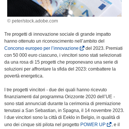
© peter/stock.adobe.com
Tre progetti di innovazione sociale di grande impatto
hanno ottenuto un riconoscimento nell’ambito del
(
Concorso europeo per l’innovazione
del 2023. Premiati
s
con 50 000 euro ciascuno, i vincitori sono stati selezionati
i
da una rosa di 15 progetti che proponevano una serie di
a
soluzioni per affrontare la sfida del 2023: combattere la
p
povertà energetica.
r
e
I tre progetti vincitori - due dei quali hanno ricevuto
i
finanziamenti dal programma Orizzonte 2020 dell’UE -
n
sono stati annunciati durante la cerimonia di premiazione
u
tenutasi a San Sebastian, in Spagna, il 14 novembre 2023.
n
I due vincitori sono la città di Eeklo in Belgio, in qualità di
a
(
uno dei cinque siti pilota nel progetto
POWER UP
, e il