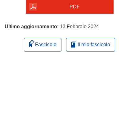
pagina
PDF
Ultimo aggiornamento:
13 Febbraio 2024
Fascicolo
Il mio fascicolo