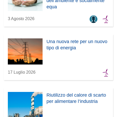
dell’ambiente e socialmente
s
e
equa
t
s
r
t
3 Agosto 2026
a
r
)
a
)
Una nuova rete per un nuovo
tipo di energia
17 Luglio 2026
Riutilizzo del calore di scarto
per alimentare l’industria