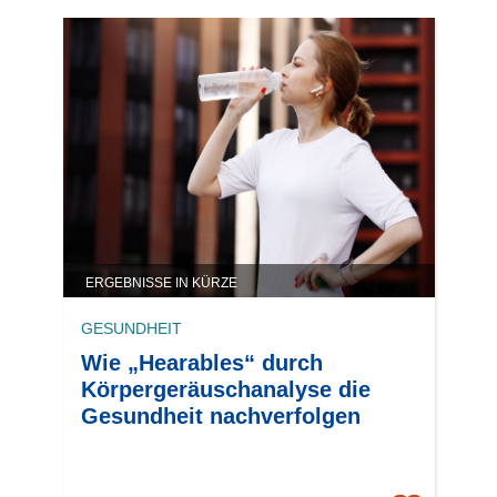
ERGEBNISSE IN KÜRZE
GESUNDHEIT
Wie „Hearables“ durch
Körpergeräuschanalyse die
Gesundheit nachverfolgen