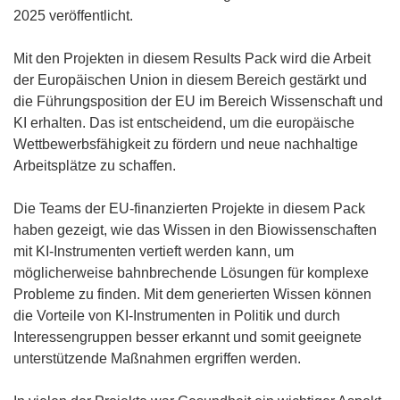
u
e
2025 veröffentlicht.
e
t
m
i
Mit den Projekten in diesem Results Pack wird die Arbeit
F
n
der Europäischen Union in diesem Bereich gestärkt und
e
n
die Führungsposition der EU im Bereich Wissenschaft und
n
e
KI erhalten. Das ist entscheidend, um die europäische
s
u
Wettbewerbsfähigkeit zu fördern und neue nachhaltige
t
e
Arbeitsplätze zu schaffen.
e
m
r
F
Die Teams der EU-finanzierten Projekte in diesem Pack
)
e
haben gezeigt, wie das Wissen in den Biowissenschaften
n
mit KI-Instrumenten vertieft werden kann, um
s
möglicherweise bahnbrechende Lösungen für komplexe
t
Probleme zu finden. Mit dem generierten Wissen können
e
die Vorteile von KI-Instrumenten in Politik und durch
r
Interessengruppen besser erkannt und somit geeignete
)
unterstützende Maßnahmen ergriffen werden.