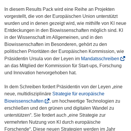
e
In diesem Results Pack wird eine Reihe an Projekten
n
vorgestellt, die von der Europäischen Union unterstützt
s
wurden und in denen gezeigt wird, wie mithilfe von KI neue
t
Entdeckungen in den Biowissenschaften möglich sind. KI
e
in der Wissenschaft im Allgemeinen, und in den
r
Biowissenschaften im Besonderen, gehört zu den
)
politischen Prioritäten der Europäischen Kommission, wie
(
Präsidentin Ursula von der Leyen im
Mandatsschreiben
ö
an das Mitglied der Kommission für Start-ups, Forschung
f
und Innovation hervorgehoben hat.
f
n
In dem Schreiben fordert Präsidentin von der Leyen „eine
e
neue, multidisziplinäre
Strategie für europäische
t
(
Biowissenschaften
, um hochwertige Technologien zu
i
ö
erschließen und den grünen und digitalen Wandel zu
n
f
unterstützen“. Sie fordert auch „eine Strategie zur
n
f
vermehrten Nutzung von KI durch europäische
e
n
Forschende“. Diese neuen Strategien werden im Jahr