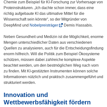
Chemie zum Beispiel für KI-Forschung zur Vorhersage von
Proteinstrukturen. „Ich dachte schon immer, dass eine
richtig aufgebaute KI das ultimative Mittel für die
Wissenschaft sein könnte“, so der Mitgründer von
(
DeepMind und
Nobelpreisträger
Demis Hassabis.
ö
f
Neben Gesundheit und Medizin ist die Möglichkeit, enorme
f
Mengen unterschiedlicher Daten aus verschiedenen
n
Quellen zu analysieren, auch für die Entscheidungsfindung
e
enorm hilfreich. Will die Politik zum Beispiel Ökosysteme
t
schützen, müssen dabei zahlreiche komplexe Aspekte
i
beachtet werden, um den bestmöglichen Weg nach vorn
n
zu finden. Mit KI-gestützten Instrumenten können solche
n
Informationen nützlich und praktisch zusammengeführt und
e
strukturiert werden.
u
Innovation und
e
m
Wettbewerbsfähigkeit fördern
F