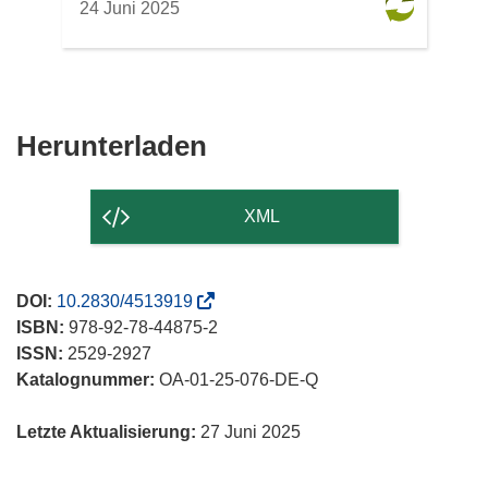
24 Juni 2025
Den
Herunterladen
Inhalt
der
XML
Seite
herunterladen
(öffnet
DOI:
10.2830/4513919
in
ISBN:
978-92-78-44875-2
neuem
ISSN:
2529-2927
Fenster)
Katalognummer:
OA-01-25-076-DE-Q
Letzte Aktualisierung:
27 Juni 2025