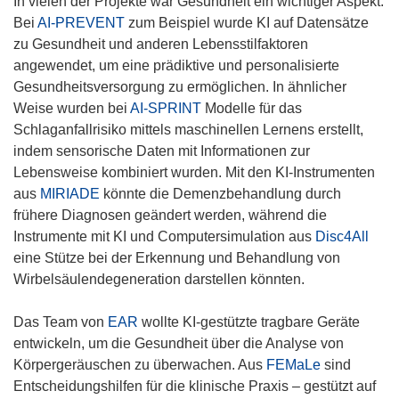
In vielen der Projekte war Gesundheit ein wichtiger Aspekt.
Bei
AI-PREVENT
zum Beispiel wurde KI auf Datensätze
zu Gesundheit und anderen Lebensstilfaktoren
angewendet, um eine prädiktive und personalisierte
Gesundheitsversorgung zu ermöglichen. In ähnlicher
Weise wurden bei
AI-SPRINT
Modelle für das
Schlaganfallrisiko mittels maschinellen Lernens erstellt,
indem sensorische Daten mit Informationen zur
Lebensweise kombiniert wurden. Mit den KI-Instrumenten
aus
MIRIADE
könnte die Demenzbehandlung durch
frühere Diagnosen geändert werden, während die
Instrumente mit KI und Computersimulation aus
Disc4All
eine Stütze bei der Erkennung und Behandlung von
Wirbelsäulendegeneration darstellen könnten.
Das Team von
EAR
wollte KI-gestützte tragbare Geräte
entwickeln, um die Gesundheit über die Analyse von
Körpergeräuschen zu überwachen. Aus
FEMaLe
sind
Entscheidungshilfen für die klinische Praxis – gestützt auf