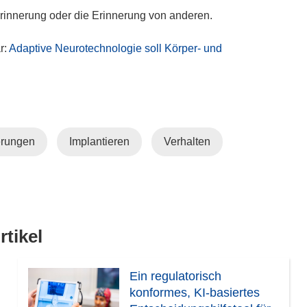
t
Erinnerung oder die Erinnerung von anderen.
e
r
r:
Adaptive Neurotechnologie soll Körper- und
)
erungen
Implantieren
Verhalten
tikel
Ein regulatorisch
konformes, KI-basiertes