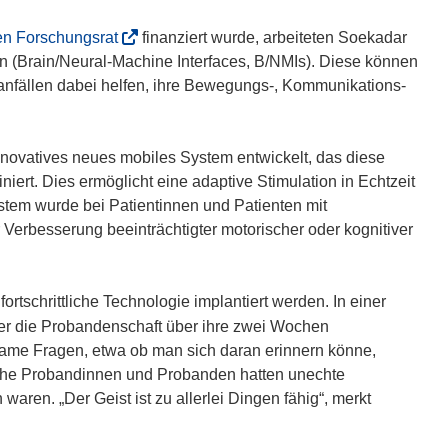
e
r
(
n Forschungsrat
finanziert wurde, arbeiteten Soekadar
)
ö
n (Brain/Neural-Machine Interfaces, B/NMIs). Diese können
f
nfällen dabei helfen, ihre Bewegungs-, Kommunikations-
f
n
e
novatives neues mobiles System entwickelt, das diese
t
iniert. Dies ermöglicht eine adaptive Stimulation in Echtzeit
i
ystem wurde bei Patientinnen und Patienten mit
n
Verbesserung beeinträchtigter motorischer oder kognitiver
n
e
u
tschrittliche Technologie implantiert werden. In einer
e
er die Probandenschaft über ihre zwei Wochen
m
ame Fragen, etwa ob man sich daran erinnern könne,
F
he Probandinnen und Probanden hatten unechte
e
aren. „Der Geist ist zu allerlei Dingen fähig“, merkt
n
s