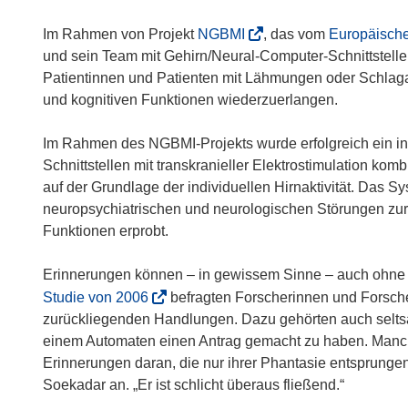
(
Im Rahmen von Projekt
NGBMI
, das vom
Europäische
ö
und sein Team mit Gehirn/Neural-Computer-Schnittstelle
f
Patientinnen und Patienten mit Lähmungen oder Schlaga
f
und kognitiven Funktionen wiederzuerlangen.
n
e
Im Rahmen des NGBMI-Projekts wurde erfolgreich ein in
t
Schnittstellen mit transkranieller Elektrostimulation komb
i
auf der Grundlage der individuellen Hirnaktivität. Das S
n
neuropsychiatrischen und neurologischen Störungen zur 
n
Funktionen erprobt.
e
u
Erinnerungen können – in gewissem Sinne – auch ohne for
e
(
Studie von 2006
befragten Forscherinnen und Forsch
m
ö
zurückliegenden Handlungen. Dazu gehörten auch selts
F
f
einem Automaten einen Antrag gemacht zu haben. Manc
e
f
Erinnerungen daran, die nur ihrer Phantasie entsprungen w
n
n
Soekadar an. „Er ist schlicht überaus fließend.“
s
e