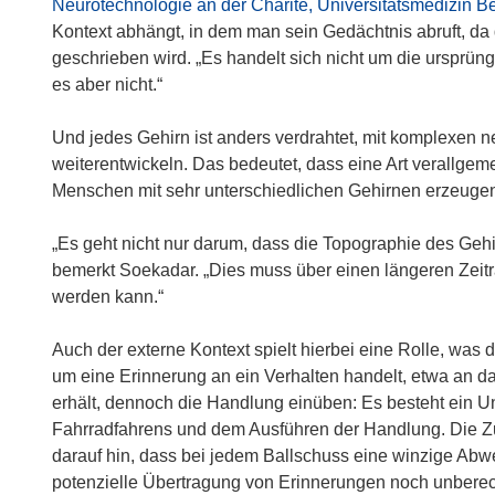
Neurotechnologie an der Charité, Universitätsmedizin Be
Kontext abhängt, in dem man sein Gedächtnis abruft, d
geschrieben wird. „Es handelt sich nicht um die ursprüngl
es aber nicht.“
Und jedes Gehirn ist anders verdrahtet, mit komplexen ne
weiterentwickeln. Das bedeutet, dass eine Art verallgemei
Menschen mit sehr unterschiedlichen Gehirnen erzeuge
„Es geht nicht nur darum, dass die Topographie des Gehi
bemerkt Soekadar. „Dies muss über einen längeren Zeitr
werden kann.“
Auch der externe Kontext spielt hierbei eine Rolle, wa
um eine Erinnerung an ein Verhalten handelt, etwa an d
erhält, dennoch die Handlung einüben: Es besteht ein 
Fahrradfahrens und dem Ausführen der Handlung. Die Zus
darauf hin, dass bei jedem Ballschuss eine winzige Abweic
potenzielle Übertragung von Erinnerungen noch unberec