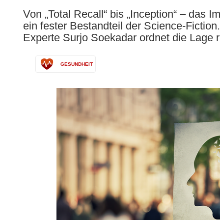
following
Von „Total Recall“ bis „Inception“ – das I
languages:
ein fester Bestandteil der Science-Fictio
Experte Surjo Soekadar ordnet die Lage ri
GESUNDHEIT