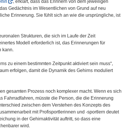
(
rlin
, erklärt, dass das Erinnern von dem jeweiligen
ö
a das Gedächtnis im Wesentlichen von Grund auf neu
f
iche Erinnerung. Sie fühlt sich an wie die ursprüngliche, ist
f
n
e
uronalen Strukturen, die sich im Laufe der Zeit
t
nertes Modell erforderlich ist, das Erinnerungen für
i
n kann.
n
n
rns zu einem bestimmten Zeitpunkt aktiviert sein muss“,
e
aum erfolgen, damit die Dynamik des Gehirns moduliert
u
e
m
s den gesamten Prozess noch komplexer macht. Wenn es sich
F
as Fahrradfahren, müsste die Person, die die Erinnerung
e
Unterschied zwischen dem Verstehen des Konzepts des
n
ammenarbeit mit Profisportlerinnen und -sportlern deutet
s
hung in der Gehirnaktivität auftritt, so dass eine
t
henbarer wird.