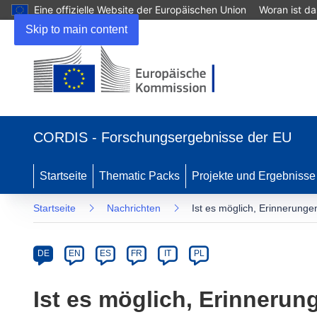
Eine offizielle Website der Europäischen Union
Woran ist d
Skip to main content
(öffnet
in
CORDIS - Forschungsergebnisse der EU
neuem
Fenster)
Startseite
Thematic Packs
Projekte und Ergebnisse
Startseite
Nachrichten
Ist es möglich, Erinnerunge
Article
Category
Article
DE
EN
ES
FR
IT
PL
available
in
Ist es möglich, Erinnerun
the