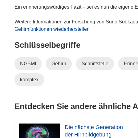
t
t
Ein erinnerungswürdiges Fazit – sei es nun die eigene 
e
i
r
n
Weitere Informationen zur Forschung von Surjo Soekada
)
n
Gehirnfunktionen wiederherstellen
e
Schlüsselbegriffe
u
e
m
NGBMI
Gehirn
Schnittstelle
Erinn
F
e
komplex
n
s
t
e
Entdecken Sie andere ähnliche Ar
r
)
Die nächste Generation
der Hirnbildgebung