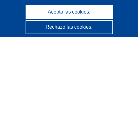
Acepto las cookies.
Rechazo las cookies.
CORDIS - Resultados de investigaciones de la UE
La
Oficina de Publicaciones de la Unión Europea
gestiona este sitio web.
Accesibilidad
Clasificación semiautomática de proyectos - Declaración
de explicabilidad
Póngase en contacto
Contacto con Help Desk