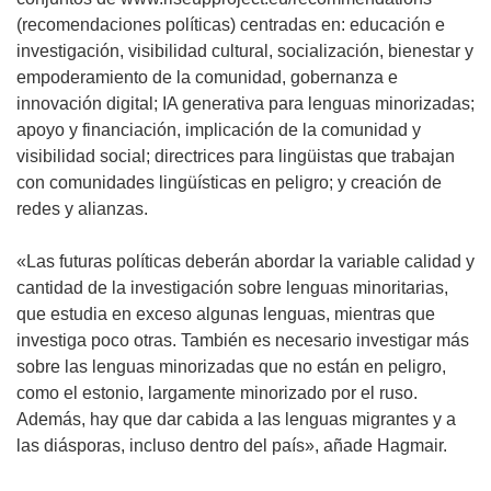
a
n
a
i
b
(recomendaciones políticas) centradas en: educación e
n
t
v
r
r
investigación, visibilidad cultural, socialización, bienestar y
a
a
e
á
i
empoderamiento de la comunidad, gobernanza e
)
n
n
e
r
innovación digital; IA generativa para lenguas minorizadas;
a
t
n
á
apoyo y financiación, implicación de la comunidad y
)
a
u
e
visibilidad social; directrices para lingüistas que trabajan
n
n
n
con comunidades lingüísticas en peligro; y creación de
a
a
u
redes y alianzas.
)
n
n
u
a
«Las futuras políticas deberán abordar la variable calidad y
e
n
cantidad de la investigación sobre lenguas minoritarias,
v
u
que estudia en exceso algunas lenguas, mientras que
a
e
investiga poco otras. También es necesario investigar más
v
v
sobre las lenguas minorizadas que no están en peligro,
e
a
como el estonio, largamente minorizado por el ruso.
n
v
Además, hay que dar cabida a las lenguas migrantes y a
t
e
las diásporas, incluso dentro del país», añade Hagmair.
a
n