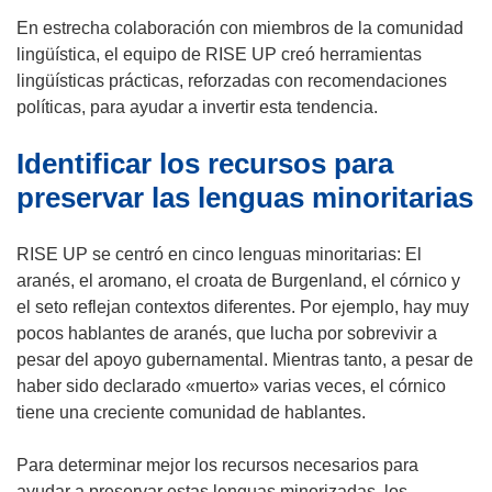
e
En estrecha colaboración con miembros de la comunidad
a
lingüística, el equipo de RISE UP creó herramientas
b
lingüísticas prácticas, reforzadas con recomendaciones
r
políticas, para ayudar a invertir esta tendencia.
i
Identificar los recursos para
r
á
preservar las lenguas minoritarias
e
n
RISE UP se centró en cinco lenguas minoritarias: El
u
aranés, el aromano, el croata de Burgenland, el córnico y
n
el seto reflejan contextos diferentes. Por ejemplo, hay muy
a
pocos hablantes de aranés, que lucha por sobrevivir a
n
pesar del apoyo gubernamental. Mientras tanto, a pesar de
u
haber sido declarado «muerto» varias veces, el córnico
e
tiene una creciente comunidad de hablantes.
v
a
Para determinar mejor los recursos necesarios para
v
ayudar a preservar estas lenguas minorizadas, los