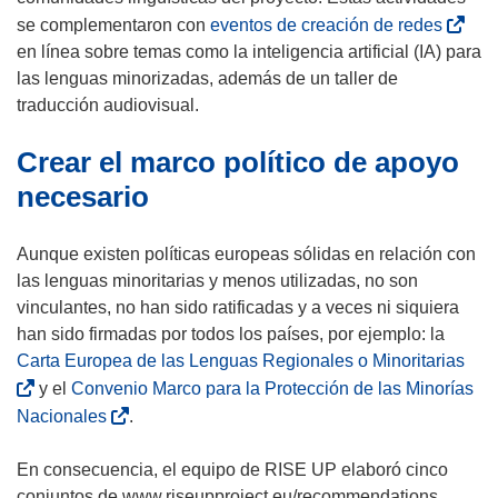
n
e
a
r
a
(
se complementaron con
eventos de creación de redes
t
v
n
i
b
s
en línea sobre temas como la inteligencia artificial (IA) para
a
a
u
r
r
e
las lenguas minorizadas, además de un taller de
n
v
e
á
i
a
traducción audiovisual.
a
e
v
e
r
b
)
n
a
n
Crear el marco político de apoyo
á
r
t
v
u
e
i
necesario
a
e
n
n
r
n
n
a
u
á
Aunque existen políticas europeas sólidas en relación con
a
t
n
n
e
las lenguas minoritarias y menos utilizadas, no son
)
a
u
a
n
vinculantes, no han sido ratificadas y a veces ni siquiera
n
e
n
u
han sido firmadas por todos los países, por ejemplo: la
a
v
u
n
(
Carta Europea de las Lenguas Regionales o Minoritarias
)
a
e
a
s
y el
Convenio Marco para la Protección de las Minorías
v
v
n
e
(
Nacionales
.
e
a
u
a
s
n
v
e
b
e
En consecuencia, el equipo de RISE UP elaboró cinco
t
e
v
r
a
conjuntos de www.riseupproject.eu/recommendations