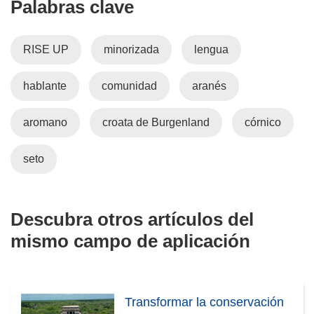
Palabras clave
n
t
a
a
)
n
RISE UP
minorizada
lengua
a
)
hablante
comunidad
aranés
aromano
croata de Burgenland
córnico
seto
Descubra otros artículos del
mismo campo de aplicación
Transformar la conservación