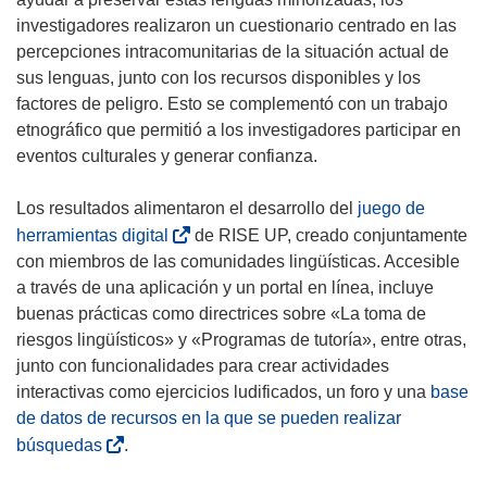
e
investigadores realizaron un cuestionario centrado en las
n
percepciones intracomunitarias de la situación actual de
t
sus lenguas, junto con los recursos disponibles y los
a
factores de peligro. Esto se complementó con un trabajo
n
etnográfico que permitió a los investigadores participar en
a
eventos culturales y generar confianza.
)
Los resultados alimentaron el desarrollo del
juego de
(
herramientas digital
de RISE UP, creado conjuntamente
s
con miembros de las comunidades lingüísticas. Accesible
e
a través de una aplicación y un portal en línea, incluye
a
buenas prácticas como directrices sobre «La toma de
b
riesgos lingüísticos» y «Programas de tutoría», entre otras,
r
junto con funcionalidades para crear actividades
i
interactivas como ejercicios ludificados, un foro y una
base
r
de datos de recursos en la que se pueden realizar
á
(
búsquedas
.
e
s