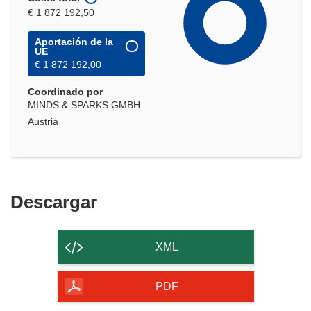
€ 1 872 192,50
Aportación de la
UE
€ 1 872 192,00
Coordinado por
MINDS & SPARKS GMBH
Austria
Descargar
Descargar
el
contenido
XML
de
la
PDF
página