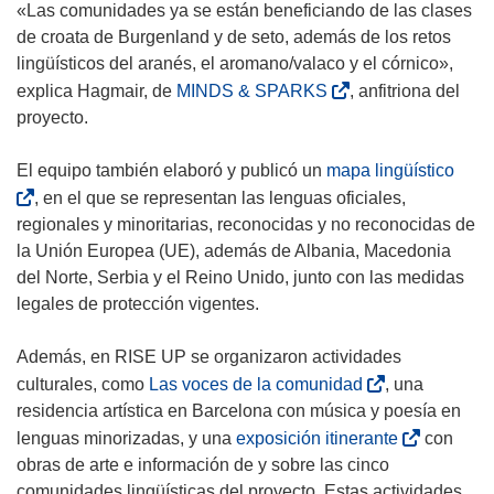
n
e
«Las comunidades ya se están beneficiando de las clases
u
a
de croata de Burgenland y de seto, además de los retos
n
b
lingüísticos del aranés, el aromano/valaco y el córnico»,
a
r
(
explica Hagmair, de
MINDS & SPARKS
, anfitriona del
n
i
s
proyecto.
u
r
e
e
á
a
(
El equipo también elaboró y publicó un
mapa lingüístico
v
e
b
s
, en el que se representan las lenguas oficiales,
a
n
r
e
regionales y minoritarias, reconocidas y no reconocidas de
v
u
i
a
la Unión Europea (UE), además de Albania, Macedonia
e
n
r
b
del Norte, Serbia y el Reino Unido, junto con las medidas
n
a
á
r
legales de protección vigentes.
t
n
e
i
a
u
n
r
Además, en RISE UP se organizaron actividades
n
e
u
á
(
culturales, como
Las voces de la comunidad
, una
a
v
n
e
s
residencia artística en Barcelona con música y poesía en
)
a
a
n
e
(
lenguas minorizadas, y una
exposición itinerante
con
v
n
u
a
s
obras de arte e información de y sobre las cinco
e
u
n
b
e
comunidades lingüísticas del proyecto. Estas actividades