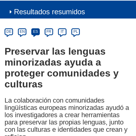
Resultados resumidos
Article
Category
Article
DE
EN
ES
FR
IT
PL
available
in
Preservar las lenguas
the
minorizadas ayuda a
following
languages:
proteger comunidades y
culturas
La colaboración con comunidades
lingüísticas europeas minorizadas ayudó a
los investigadores a crear herramientas
para preservar las propias lenguas, junto
con las culturas e identidades que crean y