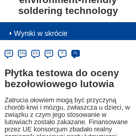
soldering technology
Wyniki w skrócie
Article
Category
Article
DE
EN
ES
FR
IT
PL
available
in
Płytka testowa do oceny
the
bezołowiowego lutowia
following
languages:
Zatrucia ołowiem mogą być przyczyną
chorób krwi i mózgu, zwłaszcza u dzieci, w
związku z czym jego stosowanie w
lutowiach zostało zakazane. Finansowane
przez UE konsorcjum zbadało realny