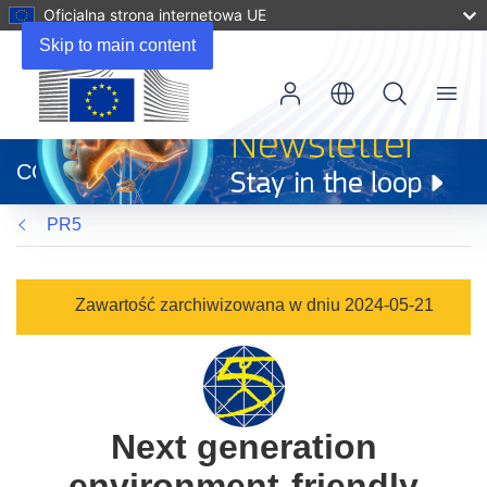
Oficjalna strona internetowa UE
Skip to main content
Menu
(odnośnik
otworzy
CORDIS
się
w
PR5
nowym
oknie)
Zawartość zarchiwizowana w dniu 2024-05-21
Next generation
environment-friendly