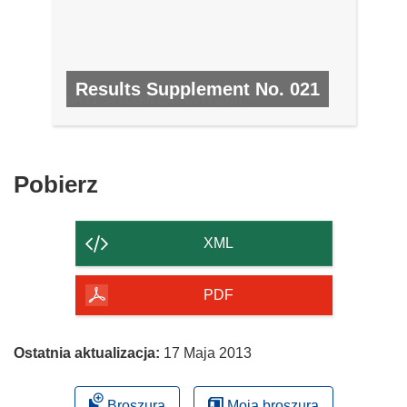
Results Supplement No. 021
NR 21, STYCZEŃ 2010/LUTY 2010
Pobierz
Pobierz
zawartość
strony
XML
PDF
Ostatnia aktualizacja:
17 Maja 2013
Broszura
Moja broszura