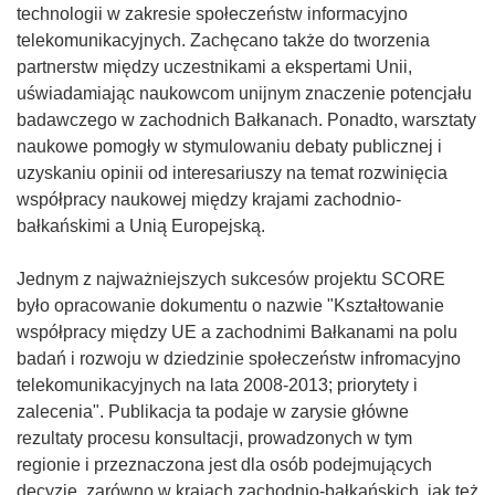
technologii w zakresie społeczeństw informacyjno
telekomunikacyjnych. Zachęcano także do tworzenia
partnerstw między uczestnikami a ekspertami Unii,
uświadamiając naukowcom unijnym znaczenie potencjału
badawczego w zachodnich Bałkanach. Ponadto, warsztaty
naukowe pomogły w stymulowaniu debaty publicznej i
uzyskaniu opinii od interesariuszy na temat rozwinięcia
współpracy naukowej między krajami zachodnio-
bałkańskimi a Unią Europejską.
Jednym z najważniejszych sukcesów projektu SCORE
było opracowanie dokumentu o nazwie "Kształtowanie
współpracy między UE a zachodnimi Bałkanami na polu
badań i rozwoju w dziedzinie społeczeństw infromacyjno
telekomunikacyjnych na lata 2008-2013; priorytety i
zalecenia". Publikacja ta podaje w zarysie główne
rezultaty procesu konsultacji, prowadzonych w tym
regionie i przeznaczona jest dla osób podejmujących
decyzje, zarówno w krajach zachodnio-bałkańskich, jak też