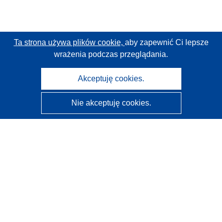
Ta strona używa plików cookie,
aby zapewnić Ci lepsze
wrażenia podczas przeglądania.
Akceptuję cookies.
Nie akceptuję cookies.
CORDIS - Wyniki badań wspieranych przez UE
Administratorem tej strony internetowej jest
Urząd
Publikacji Unii Europejskiej
Dostępność
Częściowo zautomatyzowana klasyfikacja projektów -
Informacja na temat wyjaśnialności