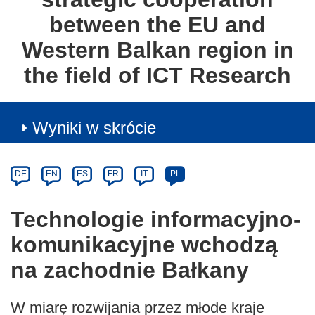
between the EU and
Western Balkan region in
the field of ICT Research
Wyniki w skrócie
Article
Category
Article
DE
EN
ES
FR
IT
PL
available
in
Technologie informacyjno-
the
komunikacyjne wchodzą
following
languages:
na zachodnie Bałkany
W miarę rozwijania przez młode kraje