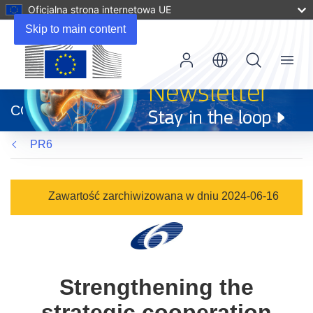
Oficjalna strona internetowa UE
Skip to main content
Menu
(odnośnik
otworzy
CORDIS
się
w
PR6
nowym
oknie)
Zawartość zarchiwizowana w dniu 2024-06-16
Strengthening the
strategic cooperation