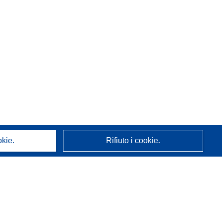
okie.
Rifiuto i cookie.
A proposito di noi
Chi siamo