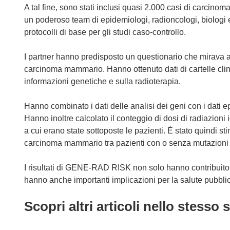
A tal fine, sono stati inclusi quasi 2.000 casi di carcin
un poderoso team di epidemiologi, radioncologi, biologi 
protocolli di base per gli studi caso-controllo.
I partner hanno predisposto un questionario che mirava a col
carcinoma mammario. Hanno ottenuto dati di cartelle clini
informazioni genetiche e sulla radioterapia.
Hanno combinato i dati delle analisi dei geni con i dati e
Hanno inoltre calcolato il conteggio di dosi di radiazioni
a cui erano state sottoposte le pazienti. È stato quindi stim
carcinoma mammario tra pazienti con o senza mutazioni
I risultati di GENE-RAD RISK non solo hanno contribuit
hanno anche importanti implicazioni per la salute pubblica
Scopri altri articoli nello stesso 