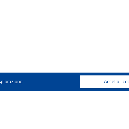
splorazione.
Accetto i co
Contattaci
Contatta il nostro Help Desk