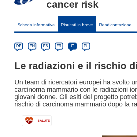
cancer risk
Scheda informativa
Risultati in breve
Rendicontazione
Article
Category
Article
DE
EN
ES
FR
IT
PL
available
in
Le radiazioni e il rischi
the
following
Un team di ricercatori europei ha svolto u
languages:
carcinoma mammario con le radiazioni ioni
giovani donne. Gli esiti del progetto potreb
rischio di carcinoma mammario dopo la ra
SALUTE