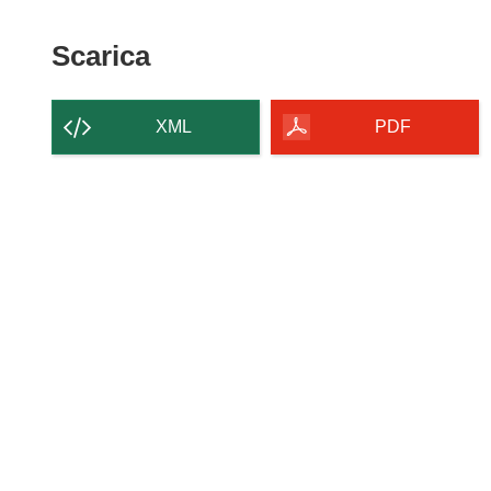
Scarica
Scarica
il
contenuto
XML
PDF
della
pagina