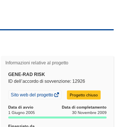
Informazioni relative al progetto
GENE-RAD RISK
ID dell’accordo di sovvenzione: 12926
(si
Sito web del progetto
Progetto chiuso
apre
in
Data di avvio
Data di completamento
una
1 Giugno 2005
30 Novembre 2009
nuova
finestra)
Finanziato da