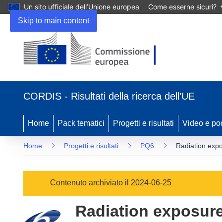
Un sito ufficiale dell’Unione europea
Come esserne sicuri?
Skip to main content
(si
apre
CORDIS - Risultati della ricerca dell’UE
in
una
nuova
Home
Pack tematici
Progetti e risultati
Video e po
finestra)
Home
Progetti e risultati
PQ6
Radiation expo
Contenuto archiviato il 2024-06-25
Radiation exposure