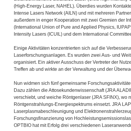
(High-Energy Laser, NAHEL). Überdies wurden Kontakte
Intense Lasers Network (AILN) und mit mehreren Partner
außerdem in enger Kooperation mit zwei Gremien der In
(International Union of Pure and Applied Physics, IUPAP
Intensity Lasers (ICUIL) und dem International Committe
Einige Aktivitäten konzentrierten sich auf die Verbesse
Laserforschungsanlagen. Es wurden zwei Aus- und Weite
organisiert. Ein aktiver Ausschuss der Vertreter der Nut
Treffen ab und wirkte an der Verwaltung und der Überwa
Nun widmen sich fünf gemeinsame Forschungsaktivitäte
Dazu zählen die Attosekundenwissenschaft (JRA ALADIN)
verschiebt, und weiche Röntgenlaser (JRA SFINX), wo 
Röntgenstrahlungs-Energiespektrums einsetzt. JRA LAPT
Laserplasmabeschleunigung und Elektronenstrahlerzeu
Forschungsfinanzierung von Hochleistungsemissionslase
OPTBIO hat mit Erfolg drei verschiedenen Laseranwendu