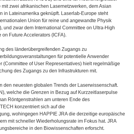
 mit zwei afrikanischen Lasernetzwerken, dem Asian
n in Lateinamerika geknüpft. Laserlab-Europe steht
ternationalen Union für reine und angewandte Physik
), und zwar dem International Committee on Ultra-High
e on Future Accelerators (ICFA).
rung des länderübergreifenden Zugangs zu
rbildungsveranstaltungen für potentielle Anwender
zer (Committee of User Representatives) hielt regelmäßige
chung des Zugangs zu den Infrastrukturen mit.
n den neuesten globalen Trends der Laserwissenschaft.
, welche die Grenzen in Bezug auf Kurzzeitlaserpulse
man Röntgenstrahlen am unteren Ende des
ECH konzentriert sich auf die
gung, wohingegen HAPPIE JRA die derzeitige europäische
rn mit schneller Wiederholungsrate im Fokus hat. JRA
ngsbereiche in den Biowissenschaften erforscht.