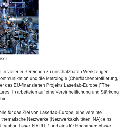
user
ren in vielerlei Bereichen zu unschätzbaren Werkzeugen
Kommunikation und die Metrologie (Oberflächenprofilierung,
er des EU-finanzierten Projekts Laserlab-Europe ("The
ctures II") arbeiteten auf eine Vereinheitlichung und Stärkung
hin.
olle für das Ziel von Laserlab-Europe, eine vereinte
 thematische Netzwerke (Netzwerkaktivitäten, NA): eins
y Ultrashort Laser, NAUUL) und eins für Hochenergielaser