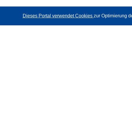
Dieses Portal verwendet Cookies
zur Optimierung d
CORDIS - Forschungsergebnisse der EU
Diese Website wird vom
Amt für Veröffentlichungen der
Europäischen Union
verwaltet.
Barrierefreiheit
Halbautomatische Projektklassifizierung - Hinweis zur
Erklärbarkeit