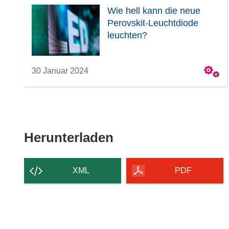
Wie hell kann die neue
Perovskit-Leuchtdiode
leuchten?
30 Januar 2024
Den
Herunterladen
Inhalt
der
XML
PDF
Seite
herunterladen