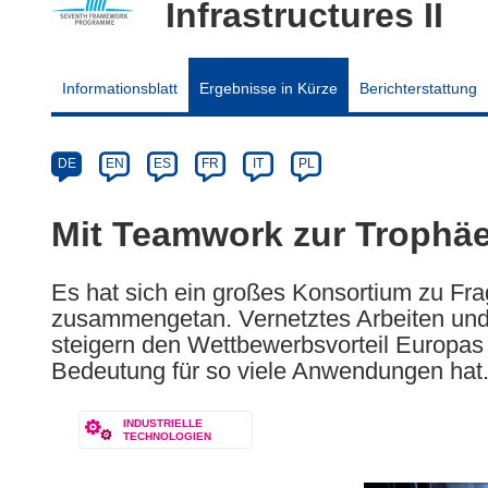
Infrastructures II
Informationsblatt
Ergebnisse in Kürze
Berichterstattung
Article
Category
Article
DE
EN
ES
FR
IT
PL
available
in
Mit Teamwork zur Trophäe
the
following
Es hat sich ein großes Konsortium zu Fr
languages:
zusammengetan. Vernetztes Arbeiten un
steigern den Wettbewerbsvorteil Europas
Bedeutung für so viele Anwendungen hat
INDUSTRIELLE
TECHNOLOGIEN