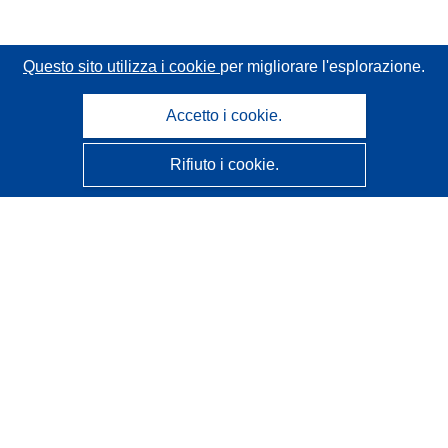
Questo sito utilizza i cookie
per migliorare l'esplorazione.
Accetto i cookie.
Rifiuto i cookie.
CORDIS - Risultati della ricerca dell’UE
Questo sito web è gestito dall'
Ufficio delle pubblicazioni
dell'Unione europea
Accessibilità
Classificazione semi-automatica dei progetti - Informativa
sulla spiegabilità
Contattaci