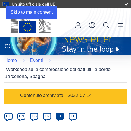
Un sito ufficiale dell’UE
Skip to main content
Menu
(si
apre
CORDIS
in
una
Home
Eventi
nuova
finestra)
"Workshop sulla compressione dei dati utili a bordo",
Barcellona, Spagna
Event
Contenuto archiviato il 2022-07-14
category
Article
DE
EN
ES
FR
IT
PL
available
in