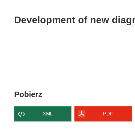
available
in
the
Development of new diag
following
languages:
Pobierz
Pobierz
zawartość
strony
XML
PDF