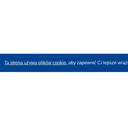
Ta strona używa plików cookie,
aby zapewnić Ci lepsze wraż
CORDIS - Wyniki badań wspieranych przez UE
Administratorem tej strony internetowej jest
Urząd
Publikacji Unii Europejskiej