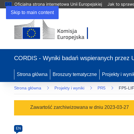
Oficjalna strona internetowa Unii Europejskiej
Jak to spraw
Skip to main content
(odnośnik
otworzy
CORDIS - Wyniki badań wspieranych przez 
się
w
nowym
Strona główna
Broszury tematyczne
Projekty i wyni
oknie)
Strona główna
Projekty i wyniki
PR5
FP5-LI
Programme
Zawartość zarchiwizowana w dniu 2023-03-27
Category
Article
EN