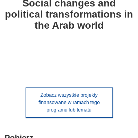
Social changes and
following
political transformations in
languages:
the Arab world
Zobacz wszystkie projekty
finansowane w ramach tego
programu lub tematu
Pobierz
Pobierz