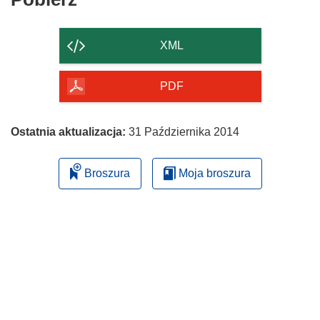
zawartość
strony
XML
PDF
Ostatnia aktualizacja:
31 Października 2014
Broszura
Moja broszura