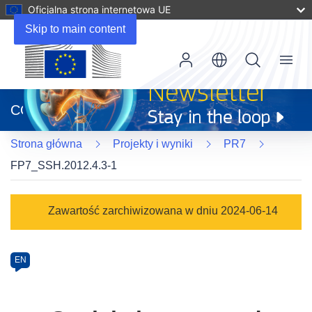
Oficjalna strona internetowa UE
Skip to main content
Menu
(odnośnik
otworzy
CORDIS
się
w
Strona główna
Projekty i wyniki
PR7
nowym
oknie)
FP7_SSH.2012.4.3-1
Programme
Zawartość zarchiwizowana w dniu 2024-06-14
Category
Article
EN
available
in
the