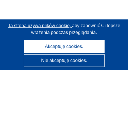
Ta strona używa plików cookie,
aby zapewnić Ci lepsze
wrażenia podczas przeglądania.
Akceptuję cookies.
Nie akceptuję cookies.
CORDIS - Wyniki badań wspieranych przez UE
Administratorem tej strony internetowej jest
Urząd
Publikacji Unii Europejskiej
Dostępność
Częściowo zautomatyzowana klasyfikacja projektów -
Informacja na temat wyjaśnialności