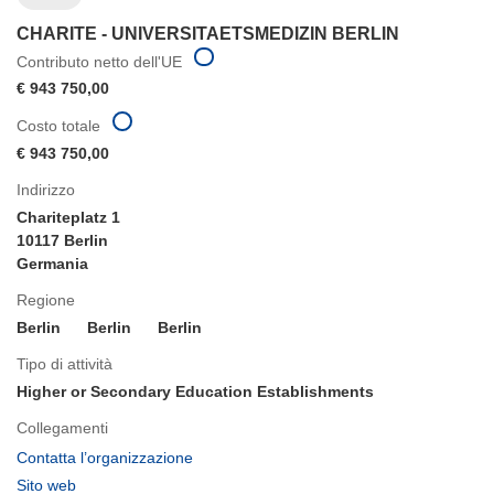
CHARITE - UNIVERSITAETSMEDIZIN BERLIN
Contributo netto dell'UE
€ 943 750,00
Costo totale
€ 943 750,00
Indirizzo
Chariteplatz 1
10117 Berlin
Germania
Regione
Berlin
Berlin
Berlin
Tipo di attività
Higher or Secondary Education Establishments
Collegamenti
(si
Contatta l’organizzazione
apre
(si
Sito web