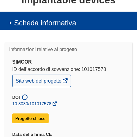
Implantable devices
Scheda informativa
Informazioni relative al progetto
SIMCOR
ID dell’accordo di sovvenzione: 101017578
(si
Sito web del progetto
apre
in
una
DOI
nuova
10.3030/101017578
finestra)
Progetto chiuso
Data della firma CE