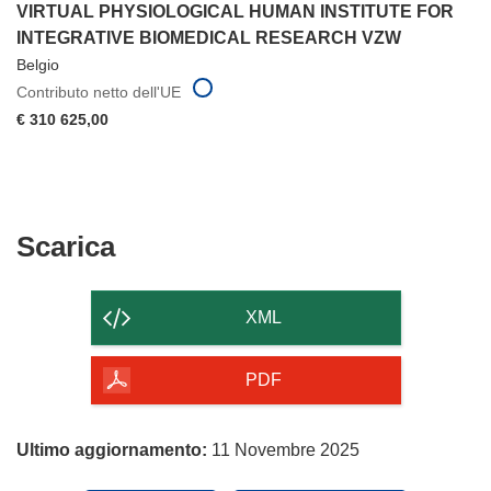
VIRTUAL PHYSIOLOGICAL HUMAN INSTITUTE FOR
INTEGRATIVE BIOMEDICAL RESEARCH VZW
Belgio
Contributo netto dell'UE
€ 310 625,00
Scarica
Scarica
il
contenuto
XML
della
pagina
PDF
Ultimo aggiornamento:
11 Novembre 2025