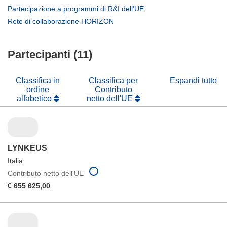
in
apre
(si
Partecipazione a programmi di R&I dell'UE
una
in
apre
(si
Rete di collaborazione HORIZON
nuova
una
in
apre
finestra)
nuova
una
in
finestra)
nuova
Partecipanti (11)
una
finestra)
nuova
finestra)
Classifica in
Classifica per
Espandi tutto
ordine
Contributo
alfabetico
netto dell'UE
LYNKEUS
Italia
Contributo netto dell'UE
€ 655 625,00