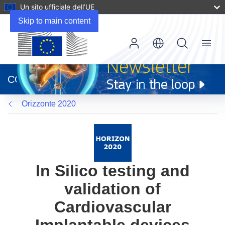
Un sito ufficiale dell’UE
Skip to main content
Menu
(si
apre
CORDIS
in
una
Orizzonte 2020
nuova
finestra)
In Silico testing and
validation of
Cardiovascular