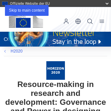
Offizielle Website der EU
Skip to main content
Menu
(öffnet
in
CORDIS
neuem
Fenster)
H2020
Resource-making in
research and
development: Governance