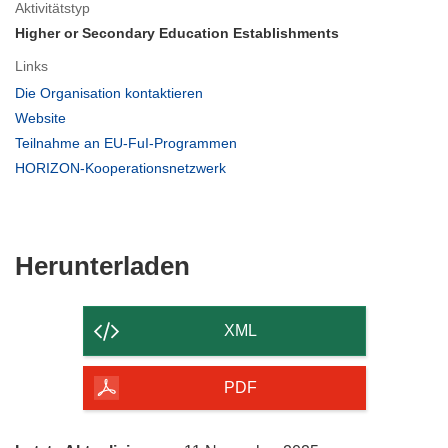
Aktivitätstyp
Higher or Secondary Education Establishments
Links
(öffnet
Die Organisation kontaktieren
in
(öffnet
Website
neuem
in
(öffnet
Teilnahme an EU-FuI-Programmen
Fenster)
neuem
in
(öffnet
HORIZON-Kooperationsnetzwerk
Fenster)
neuem
in
Fenster)
neuem
Fenster)
Den
Herunterladen
Inhalt
der
XML
Seite
herunterladen
PDF