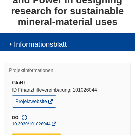
and Power in designing
research for sustainable
mineral-material uses
Informationsblatt
Projektinformationen
GloRI
ID Finanzhilfevereinbarung: 101026044
(öffnet
Projektwebsite
in
neuem
Fenster)
DOI
10.3030/101026044