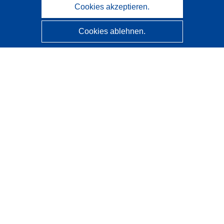
Cookies akzeptieren.
Cookies ablehnen.
CORDIS - Forschungsergebnisse der EU
Diese Website wird vom
Amt für Veröffentlichungen der
Europäischen Union
verwaltet.
Barrierefreiheit
Halbautomatische Projektklassifizierung - Hinweis zur
Erklärbarkeit
Kontakt
Wenden Sie sich an das Help Desk
Häufig gestellte Fragen
(mit Antworten)