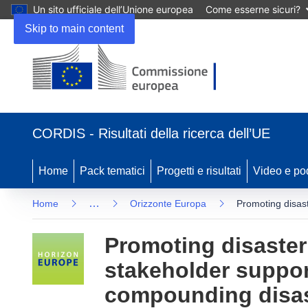
Un sito ufficiale dell’Unione europea
Come esserne sicuri?
Skip to main content
(si
apre
CORDIS - Risultati della ricerca dell’UE
in
una
nuova
Home
Pack tematici
Progetti e risultati
Video e po
finestra)
…
Home
Orizzonte Europa
Promoting disas
Promoting disaster
stakeholder suppor
compounding disa