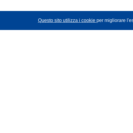
Questo sito utilizza i cookie
per migliorare l'e
CORDIS - Risultati della ricerca dell’UE
Questo sito web è gestito dall'
Ufficio delle
pubblicazioni dell'Unione europea
Accessibilità
Classificazione semi-automatica dei progetti -
Informativa sulla spiegabilità