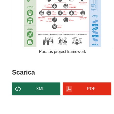
Paratus project framework
Scarica
Scarica
il
contenuto
XML
PDF
della
pagina