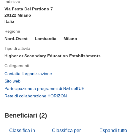
Indirizzo
Via Festa Del Perdono 7
20122 Milano
Italia
Regione
Nord-Ovest
Lombardia
Milano
Tipo di attività
Higher or Secondary Education Establishments
Collegamenti
(si
Contatta l’organizzazione
apre
(si
Sito web
in
apre
(si
Partecipazione a programmi di R&I dell'UE
una
in
apre
(si
Rete di collaborazione HORIZON
nuova
una
in
apre
finestra)
nuova
una
in
finestra)
nuova
Beneficiari (2)
una
finestra)
nuova
finestra)
Classifica in
Classifica per
Espandi tutto