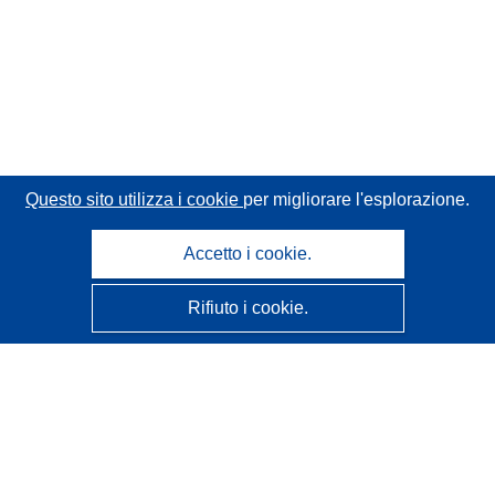
Questo sito utilizza i cookie
per migliorare l'esplorazione.
Accetto i cookie.
Rifiuto i cookie.
CORDIS - Risultati della ricerca dell’UE
Questo sito web è gestito dall'
Ufficio delle pubblicazioni
dell'Unione europea
Accessibilità