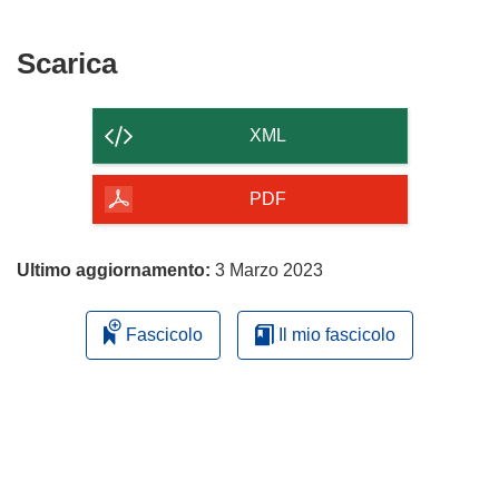
Scarica
Scarica
il
contenuto
XML
della
pagina
PDF
Ultimo aggiornamento:
3 Marzo 2023
Fascicolo
Il mio fascicolo