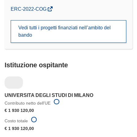
(si
ERC-2022-COG
apre
in
Vedi tutti i progetti finanziati nell’ambito del
una
bando
nuova
finestra)
Istituzione ospitante
UNIVERSITA DEGLI STUDI DI MILANO
Contributo netto dell'UE
€ 1 930 120,00
Costo totale
€ 1 930 120,00