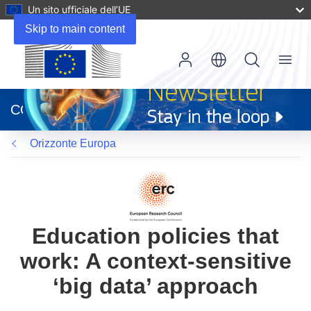
Un sito ufficiale dell’UE
Skip to main content
Menu
(si
apre
CORDIS
in
una
Orizzonte Europa
nuova
finestra)
Education policies that
work: A context-sensitive
‘big data’ approach