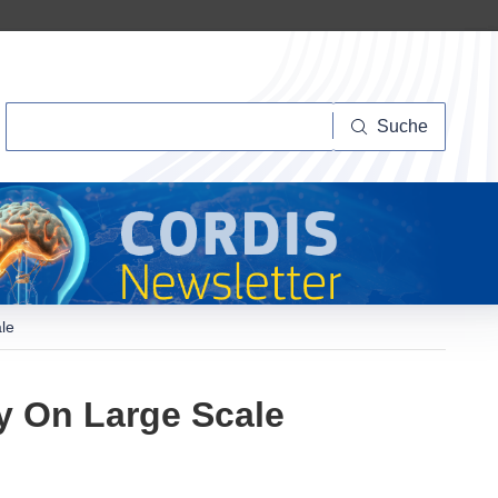
Suche
Suche
le
ry On Large Scale