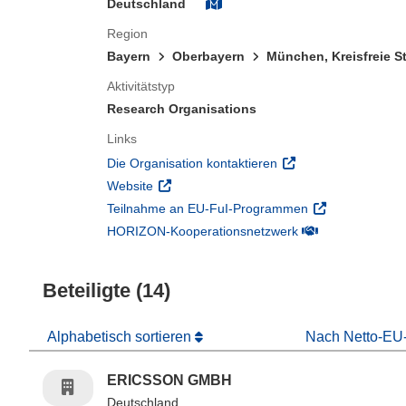
Deutschland
Region
Bayern
Oberbayern
München, Kreisfreie S
Aktivitätstyp
Research Organisations
Links
(öffnet in neuem Fens
Die Organisation kontaktieren
(öffnet in neuem Fenster)
Website
(öffnet in neuem
Teilnahme an EU-FuI-Programmen
(öffnet in neuem 
HORIZON-Kooperationsnetzwerk
Beteiligte (14)
Alphabetisch sortieren
Nach Netto-EU-
ERICSSON GMBH
Deutschland