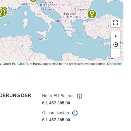
+
-
s, Credit
EC-GISCO
, © EuroGeographics for the administrative boundaries,
Disclaimer
RDERUNG DER
Netto-EU-Beitrag
€ 1 457 385,00
Gesamtkosten
€ 1 457 385,00