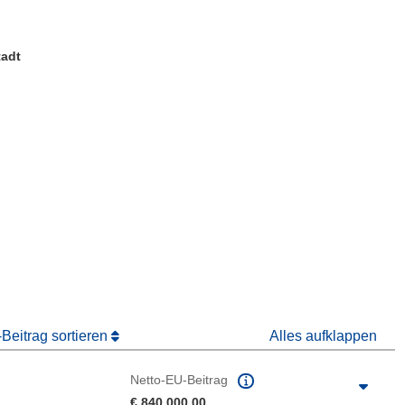
tadt
ter)
 Fenster)
Fenster)
Beitrag sortieren
Alles aufklappen
Netto-EU-Beitrag
€ 840 000,00