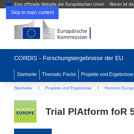
Eine offizielle Website der Europäischen Union
Woran ist d
Skip to main content
(öffnet in neuem Fenster)
CORDIS - Forschungsergebnisse der EU
Startseite
Thematic Packs
Projekte und Ergebnisse
Startseite
Projekte und Ergebnisse
Horizont Europ
Trial PlAtform foR