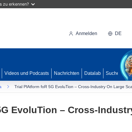
as zu erkennen?
Anmelden
DE
Videos und Podcasts
Nachrichten
Datalab
Suche
a
Trial PlAtform foR 5G EvoluTion – Cross-Industry On Large Sca
 5G EvoluTion – Cross-Indust