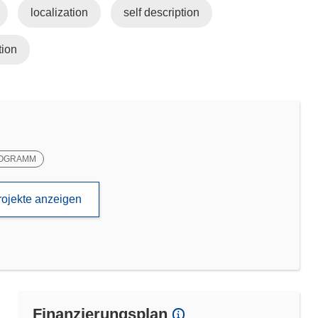
localization
self description
tion
OGRAMM
rojekte anzeigen
Finanzierungsplan