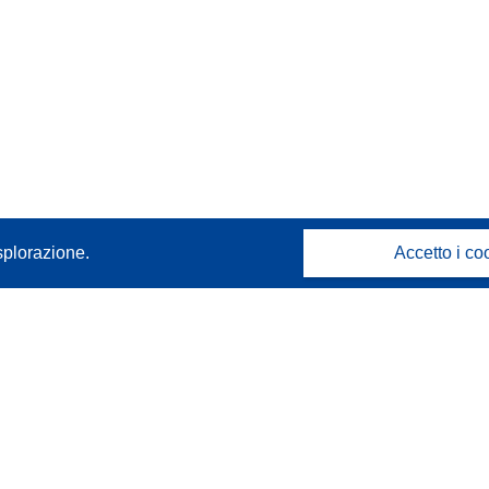
splorazione.
Accetto i co
Contattaci
Contatta il nostro Help Desk
FAQ: domande frequenti
(e relative risposte)