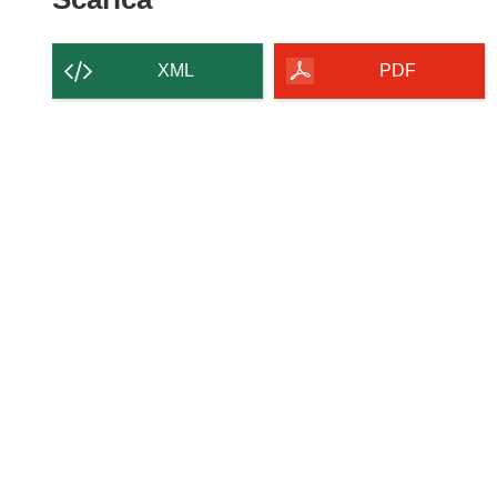
il
contenuto
XML
PDF
della
pagina