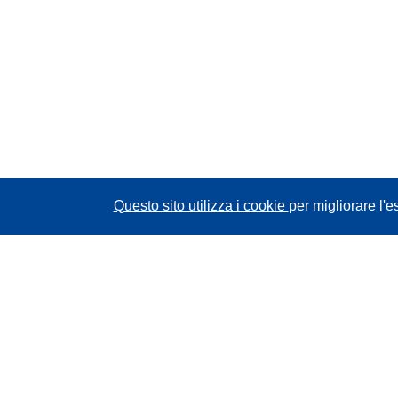
Questo sito utilizza i cookie
per migliorare l'e
CORDIS - Risultati della ricerca dell’UE
Questo sito web è gestito dall'
Ufficio delle
pubblicazioni dell'Unione europea