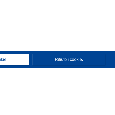
okie.
Rifiuto i cookie.
A proposito di noi
Chi siamo
Servizi CORDIS