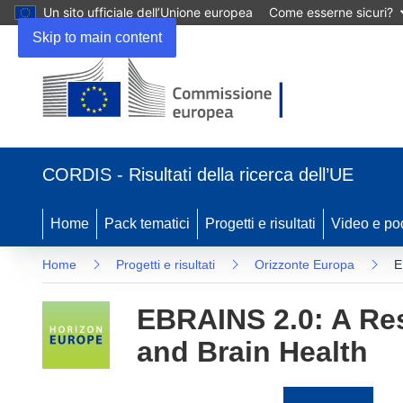
Un sito ufficiale dell’Unione europea
Come esserne sicuri?
Skip to main content
(si
apre
CORDIS - Risultati della ricerca dell’UE
in
una
nuova
Home
Pack tematici
Progetti e risultati
Video e po
finestra)
Home
Progetti e risultati
Orizzonte Europa
E
EBRAINS 2.0: A Res
and Brain Health