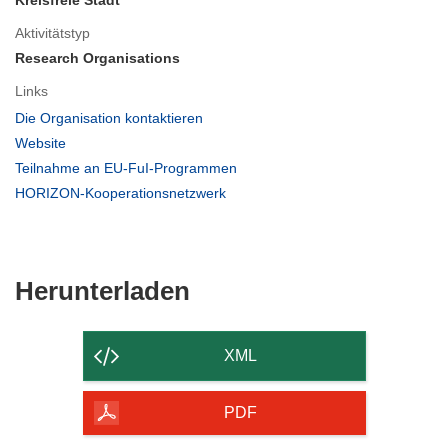
Kreisfreie Stadt
Aktivitätstyp
Research Organisations
Links
(öffnet
Die Organisation kontaktieren
in
(öffnet
Website
neuem
in
(öffnet
Teilnahme an EU-FuI-Programmen
Fenster)
neuem
in
(öffnet
HORIZON-Kooperationsnetzwerk
Fenster)
neuem
in
Fenster)
neuem
Fenster)
Den
Herunterladen
Inhalt
der
XML
Seite
herunterladen
PDF