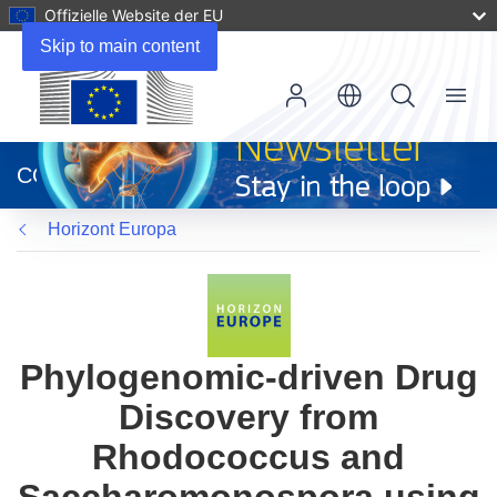
Offizielle Website der EU
Skip to main content
Menu
(öffnet
in
CORDIS
neuem
Fenster)
Horizont Europa
Phylogenomic-driven Drug
Discovery from
Rhodococcus and