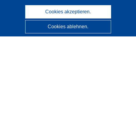
Cookies akzeptieren.
Cookies ablehnen.
CORDIS - Forschungsergebnisse der EU
Diese Website wird vom
Amt für Veröffentlichungen der
Europäischen Union
verwaltet.
Barrierefreiheit
Halbautomatische Projektklassifizierung - Hinweis zur
Erklärbarkeit
Kontakt
Wenden Sie sich an das Help Desk