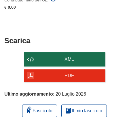
€ 0,00
Scarica
Scarica
il
contenuto
XML
della
pagina
PDF
Ultimo aggiornamento:
20 Luglio 2026
Fascicolo
Il mio fascicolo