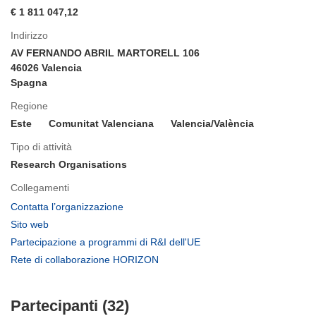
€ 1 811 047,12
Indirizzo
AV FERNANDO ABRIL MARTORELL 106
46026 Valencia
Spagna
Regione
Este
Comunitat Valenciana
Valencia/València
Tipo di attività
Research Organisations
Collegamenti
(si
Contatta l’organizzazione
apre
(si
Sito web
in
apre
(si
Partecipazione a programmi di R&I dell'UE
una
in
apre
(si
Rete di collaborazione HORIZON
nuova
una
in
apre
finestra)
nuova
una
in
finestra)
nuova
Partecipanti (32)
una
finestra)