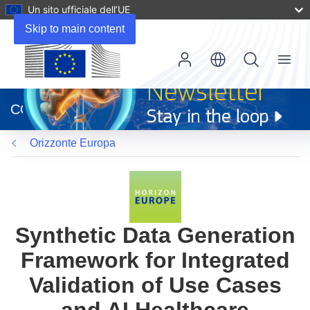
Un sito ufficiale dell’UE
Skip to main content
Menu
(si
apre
CORDIS
in
una
Orizzonte Europa
nuova
finestra)
Synthetic Data Generation
Framework for Integrated
Validation of Use Cases