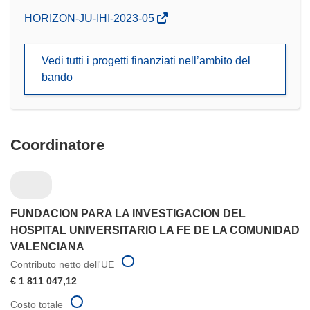
(si
HORIZON-JU-IHI-2023-05
apre
in
Vedi tutti i progetti finanziati nell’ambito del
una
bando
nuova
finestra)
Coordinatore
FUNDACION PARA LA INVESTIGACION DEL
HOSPITAL UNIVERSITARIO LA FE DE LA COMUNIDAD
VALENCIANA
Contributo netto dell'UE
€ 1 811 047,12
Costo totale