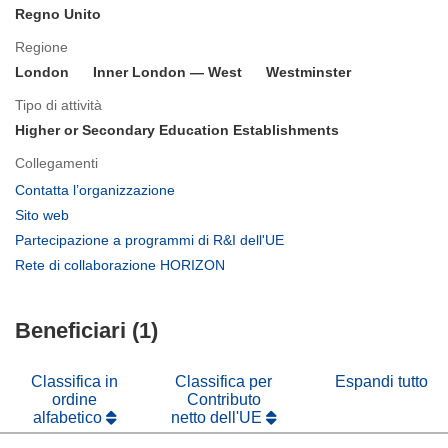
Regno Unito
Regione
London
Inner London — West
Westminster
Tipo di attività
Higher or Secondary Education Establishments
Collegamenti
(si
Contatta l’organizzazione
apre
(si
Sito web
in
apre
(si
Partecipazione a programmi di R&I dell'UE
una
in
apre
(si
Rete di collaborazione HORIZON
nuova
una
in
apre
finestra)
nuova
una
in
finestra)
nuova
Beneficiari (1)
una
finestra)
nuova
finestra)
Classifica in
Classifica per
Espandi tutto
ordine
Contributo
alfabetico
netto dell'UE