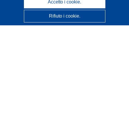
Accetto i cookie.
Rifiuto i cookie.
CORDIS - Risultati della ricerca dell’UE
Questo sito web è gestito dall'
Ufficio delle pubblicazioni
dell'Unione europea
Accessibilità
Classificazione semi-automatica dei progetti - Informativa
sulla spiegabilità
Contattaci
Contatta il nostro Help Desk
FAQ: domande frequenti
(e relative risposte)