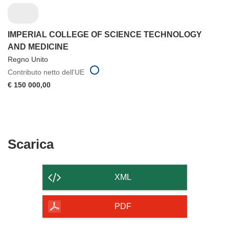
IMPERIAL COLLEGE OF SCIENCE TECHNOLOGY
AND MEDICINE
Regno Unito
Contributo netto dell'UE
€ 150 000,00
Scarica
Scarica
il
contenuto
XML
della
pagina
PDF