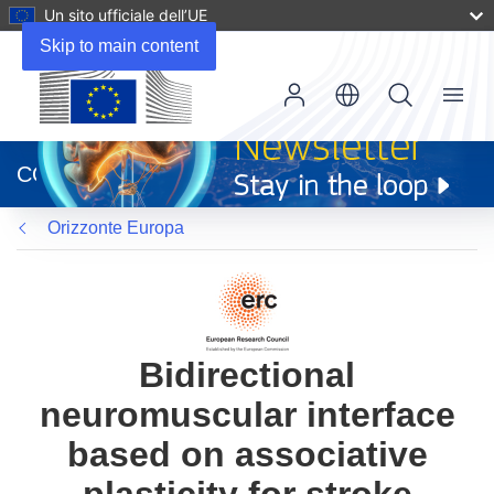
Un sito ufficiale dell’UE
Skip to main content
Menu
(si
apre
CORDIS
in
una
Orizzonte Europa
nuova
finestra)
Bidirectional
neuromuscular interface
based on associative