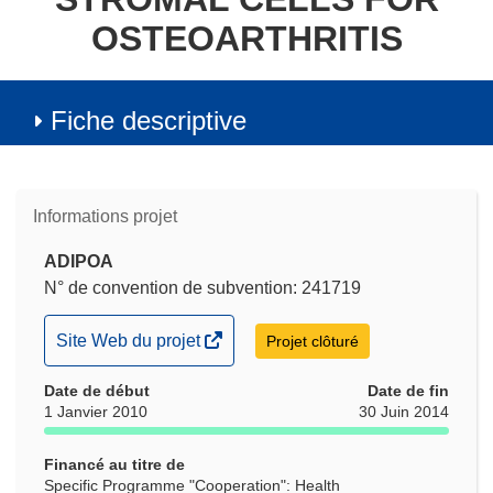
OSTEOARTHRITIS
Fiche descriptive
Informations projet
ADIPOA
N° de convention de subvention: 241719
(s’ouvre
Site Web du projet
Projet clôturé
dans
Date de début
une
Date de fin
1 Janvier 2010
30 Juin 2014
nouvelle
fenêtre)
Financé au titre de
Specific Programme "Cooperation": Health