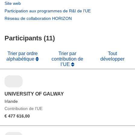
dans
(s’ouvre
Site web
une
dans
(s’ouvre
Participation aux programmes de R&I de l'UE
nouvelle
une
dans
(s’ouvre
Réseau de collaboration HORIZON
fenêtre)
nouvelle
une
dans
fenêtre)
nouvelle
une
fenêtre)
Participants (11)
nouvelle
fenêtre)
Trier par ordre
Trier par
Tout
alphabétique
contribution de
développer
l’UE
UNIVERSITY OF GALWAY
Irlande
Contribution de l’UE
€ 477 616,00