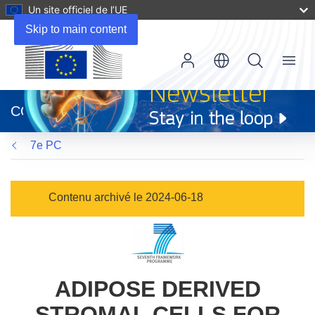
Un site officiel de l’UE
Skip to main content
Menu
(s’ouvre
dans
CORDIS
une
nouvelle
7e PC
fenêtre)
Contenu archivé le 2024-06-18
ADIPOSE DERIVED
STROMAL CELLS FOR