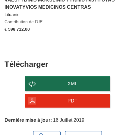
INOVATYVIOS MEDICINOS CENTRAS
Lituanie
Contribution de l’UE
€ 596 712,00
Télécharger
Télécharger
le
contenu
XML
de
la
PDF
page
Dernière mise à jour:
16 Juillet 2019