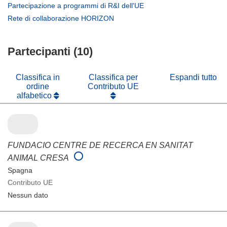
in
apre
(si
Partecipazione a programmi di R&I dell'UE
una
in
apre
(si
Rete di collaborazione HORIZON
nuova
una
in
apre
finestra)
nuova
una
in
finestra)
nuova
Partecipanti (10)
una
finestra)
nuova
finestra)
Classifica in
Classifica per
Espandi tutto
ordine
Contributo UE
alfabetico
FUNDACIO CENTRE DE RECERCA EN SANITAT
ANIMAL CRESA
Spagna
Contributo UE
Nessun dato