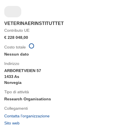
VETERINAERINSTITUTTET
Contributo UE
€ 228 048,00
Costo totale
Nessun dato
Indirizzo
ARBORETVEIEN 57
1433 As
Norvegia
Tipo di attività
Research Organisations
Collegamenti
(si
Contatta l’organizzazione
apre
(si
Sito web