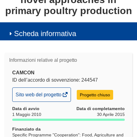
primary poultry production
Scheda informativa
Informazioni relative al progetto
CAMCON
ID dell’accordo di sovvenzione: 244547
(si
Sito web del progetto
Progetto chiuso
apre
Data di avvio
in
Data di completamento
1 Maggio 2010
30 Aprile 2015
una
nuova
Finanziato da
finestra)
Specific Programme "Cooperation": Food, Agriculture and