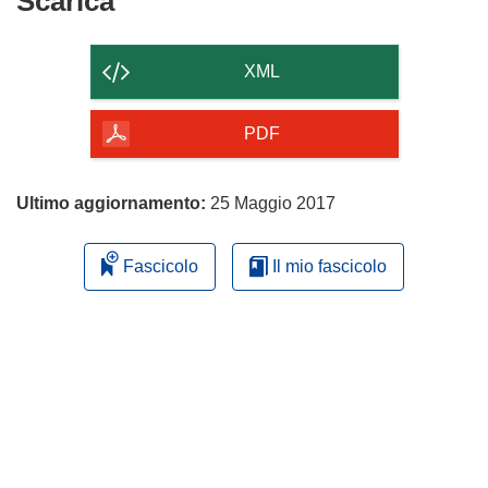
Scarica
il
contenuto
XML
della
pagina
PDF
Ultimo aggiornamento:
25 Maggio 2017
Fascicolo
Il mio fascicolo