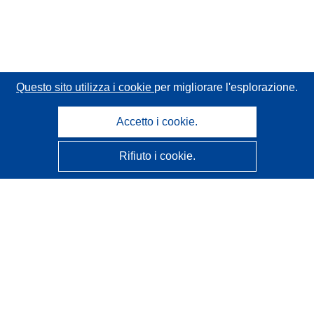
Questo sito utilizza i cookie
per migliorare l'esplorazione.
Accetto i cookie.
Rifiuto i cookie.
CORDIS - Risultati della ricerca dell’UE
Questo sito web è gestito dall'
Ufficio delle pubblicazioni
dell'Unione europea
Accessibilità
Classificazione semi-automatica dei progetti - Informativa
sulla spiegabilità