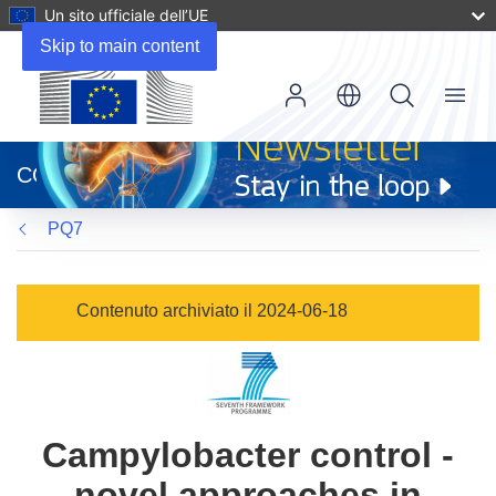
Un sito ufficiale dell’UE
Skip to main content
Menu
(si
apre
CORDIS
in
una
PQ7
nuova
finestra)
Contenuto archiviato il 2024-06-18
Campylobacter control -
novel approaches in