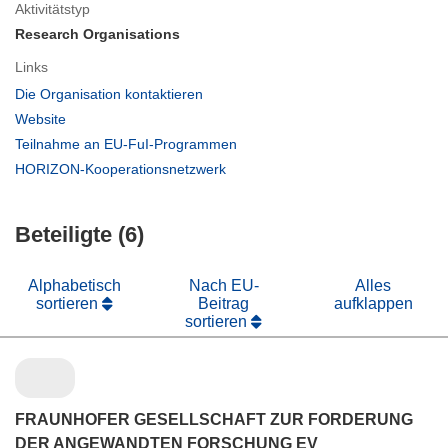
Aktivitätstyp
Research Organisations
Links
(öffnet
Die Organisation kontaktieren
in
(öffnet
Website
neuem
in
(öffnet
Teilnahme an EU-FuI-Programmen
Fenster)
neuem
in
(öffnet
HORIZON-Kooperationsnetzwerk
Fenster)
neuem
in
Fenster)
neuem
Beteiligte (6)
Fenster)
Alphabetisch
Nach EU-
Alles
sortieren
Beitrag
aufklappen
sortieren
FRAUNHOFER GESELLSCHAFT ZUR FORDERUNG
DER ANGEWANDTEN FORSCHUNG EV