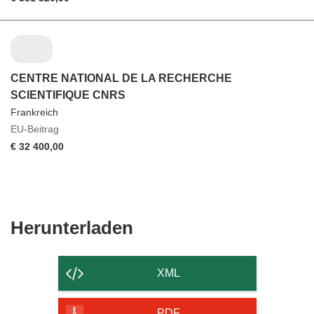
CENTRE NATIONAL DE LA RECHERCHE
SCIENTIFIQUE CNRS
Frankreich
EU-Beitrag
€ 32 400,00
Den
Herunterladen
Inhalt
der
XML
Seite
herunterladen
PDF