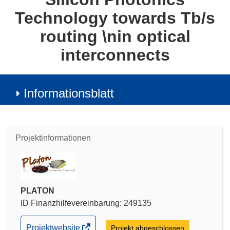
Technology towards Tb/s
routing \nin optical
interconnects
Informationsblatt
Projektinformationen
PLATON
ID Finanzhilfevereinbarung: 249135
(öffnet
Projektwebsite
Projekt abgeschlossen