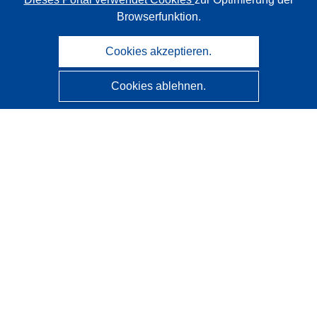
Browserfunktion.
Cookies akzeptieren.
Cookies ablehnen.
CORDIS - Forschungsergebnisse der EU
Diese Website wird vom
Amt für Veröffentlichungen der
Europäischen Union
verwaltet.
Barrierefreiheit
Halbautomatische Projektklassifizierung - Hinweis zur
Erklärbarkeit
Kontakt
Wenden Sie sich an das Help Desk