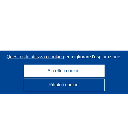
Questo sito utilizza i cookie
per migliorare l'esplorazione.
Accetto i cookie.
Rifiuto i cookie.
CORDIS - Risultati della ricerca dell’UE
Questo sito web è gestito dall'
Ufficio delle pubblicazioni
dell'Unione europea