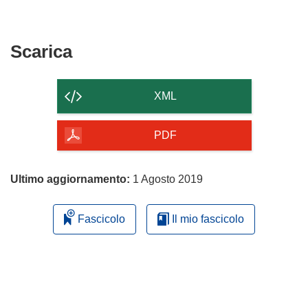
Scarica
Scarica
il
contenuto
XML
della
pagina
PDF
Ultimo aggiornamento:
1 Agosto 2019
Fascicolo
Il mio fascicolo