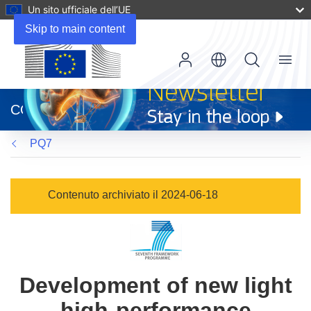
Un sito ufficiale dell’UE
Skip to main content
Menu
(si
apre
CORDIS
in
una
PQ7
nuova
finestra)
Contenuto archiviato il 2024-06-18
Development of new light
high-performance