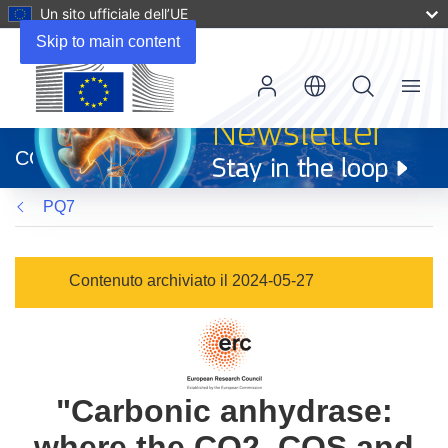
Un sito ufficiale dell’UE
Skip to main content
Menu
(si
apre
CORDIS
in
una
PQ7
nuova
finestra)
Contenuto archiviato il 2024-05-27
"Carbonic anhydrase:
where the CO2, COS and