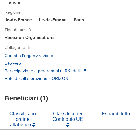
Francia
Regione
Ile-de-France
Ile-de-France
Paris
Tipo di attività
Research Organisations
Collegamenti
(si
Contatta l’organizzazione
apre
(si
Sito web
in
apre
(si
Partecipazione a programmi di R&I dell'UE
una
in
apre
(si
Rete di collaborazione HORIZON
nuova
una
in
apre
finestra)
nuova
una
in
finestra)
nuova
Beneficiari (1)
una
finestra)
nuova
finestra)
Classifica in
Classifica per
Espandi tutto
ordine
Contributo UE
alfabetico