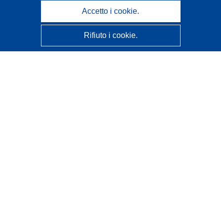
Accetto i cookie.
Rifiuto i cookie.
CORDIS - Risultati della ricerca dell’UE
Questo sito web è gestito dall'
Ufficio delle pubblicazioni
dell'Unione europea
Accessibilità
Classificazione semi-automatica dei progetti - Informativa
sulla spiegabilità
Contattaci
Contatta il nostro Help Desk
FAQ: domande frequenti
(e relative risposte)