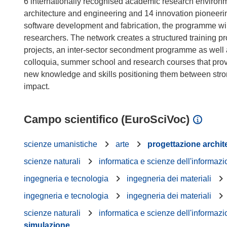
6 internationally recognised academic research environm
architecture and engineering and 14 innovation pioneerin
software development and fabrication, the programme will 
researchers. The network creates a structured training 
projects, an inter-sector secondment programme as well 
colloquia, summer school and research courses that prov
new knowledge and skills positioning them between strong
Campo scientifico (EuroSciVoc)
scienze umanistiche
arte
progettazione archit
scienze naturali
informatica e scienze dell'informaz
ingegneria e tecnologia
ingegneria dei materiali
ingegneria e tecnologia
ingegneria dei materiali
scienze naturali
informatica e scienze dell'informaz
simulazione