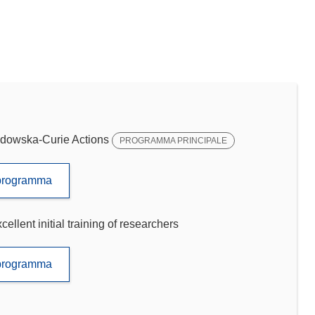
dowska-Curie Actions
PROGRAMMA PRINCIPALE
to programma
llent initial training of researchers
to programma