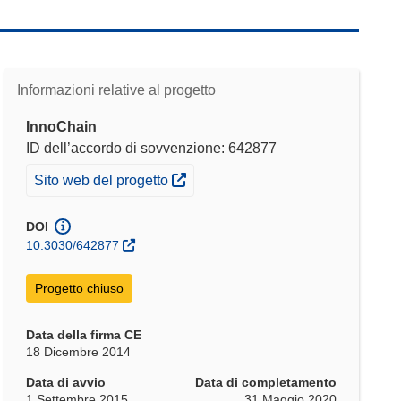
Informazioni relative al progetto
InnoChain
ID dell’accordo di sovvenzione: 642877
(si apre in una nuova finestra)
Sito web del progetto
DOI
10.3030/642877
Progetto chiuso
Data della firma CE
18 Dicembre 2014
Data di avvio
Data di completamento
1 Settembre 2015
31 Maggio 2020