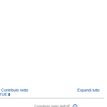
tra)
in una nuova finestra)
va finestra)
r Contributo netto
Espandi tutto
ll'UE
Contributo netto dell'UE