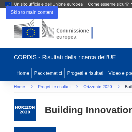
Un sito ufficiale dell’Unione europea
Come esserne sicuri?
Skip to main content
(si apre in una nuova finestra)
CORDIS - Risultati della ricerca dell’UE
Home
Pack tematici
Progetti e risultati
Video e po
Home
Progetti e risultati
Orizzonte 2020
Bui
Building Innovation