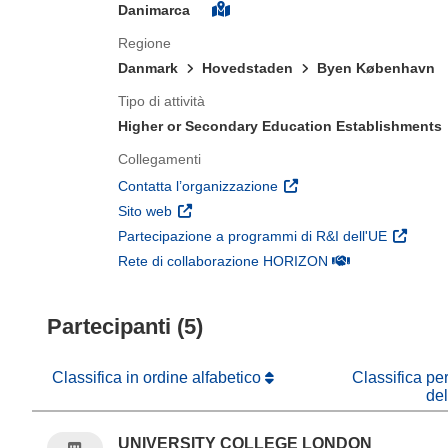
Danimarca
Regione
Danmark
Hovedstaden
Byen København
Tipo di attività
Higher or Secondary Education Establishments
Collegamenti
(si apre in una nuova fines
Contatta l’organizzazione
(si apre in una nuova finestra)
Sito web
(si apre 
Partecipazione a programmi di R&I dell'UE
(si apre in una nuo
Rete di collaborazione HORIZON
Partecipanti (5)
Classifica in ordine alfabetico
Classifica pe
de
UNIVERSITY COLLEGE LONDON