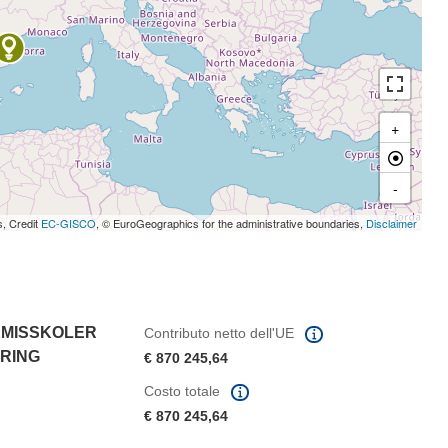
+
-
s, Credit
EC-GISCO
, © EuroGeographics for the administrative boundaries,
Disclaimer
EMISSKOLER
Contributo netto dell'UE
ERING
€ 870 245,64
Costo totale
€ 870 245,64