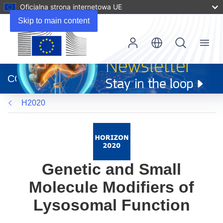
Oficjalna strona internetowa UE
Skip to main content
Menu
(odnośnik
otworzy
CORDIS
się
w
H2020
nowym
oknie)
Genetic and Small
Molecule Modifiers of
Lysosomal Function