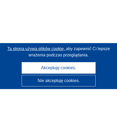
Ta strona używa plików cookie,
aby zapewnić Ci lepsze
wrażenia podczas przeglądania.
Akceptuję cookies.
Nie akceptuję cookies.
CORDIS - Wyniki badań wspieranych przez UE
Administratorem tej strony internetowej jest
Urząd
Publikacji Unii Europejskiej