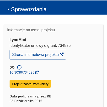
Sprawozdania
Informacje na temat projektu
LysoMod
Identyfikator umowy o grant: 734825
(odnośnik
Strona internetowa projektu
otworzy
się
w
DOI
nowym
10.3030/734825
oknie)
Projekt został zamknięty
Data podpisania przez KE
28 Października 2016