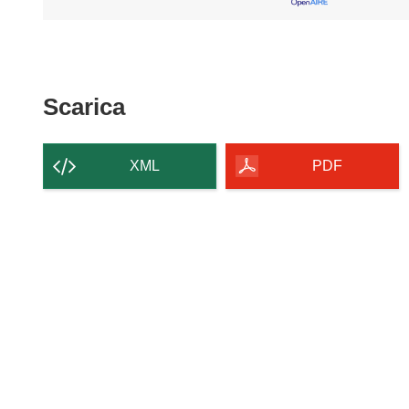
Scarica
Scarica
il
contenuto
XML
PDF
della
pagina