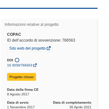
Informazioni relative al progetto
COPAC
ID dell’accordo di sovvenzione: 766563
(si
Sito web del progetto
apre
in
DOI
una
10.3030/766563
nuova
finestra)
Progetto chiuso
Data della firma CE
8 Agosto 2017
Data di avvio
Data di completamento
1 Novembre 2017
30 Aprile 2021