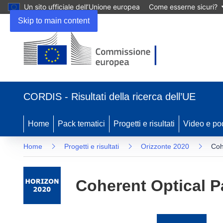
Un sito ufficiale dell’Unione europea
Come esserne sicuri?
Skip to main content
(si
apre
CORDIS - Risultati della ricerca dell’UE
in
una
nuova
Home
Pack tematici
Progetti e risultati
Video e po
finestra)
Home
Progetti e risultati
Orizzonte 2020
Coh
Coherent Optical P