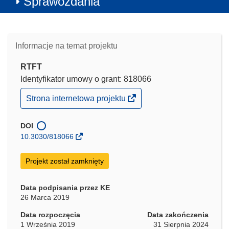
Sprawozdania
Informacje na temat projektu
RTFT
Identyfikator umowy o grant: 818066
(odnośnik
Strona internetowa projektu
otworzy
się
w
DOI
nowym
10.3030/818066
oknie)
Projekt został zamknięty
Data podpisania przez KE
26 Marca 2019
Data rozpoczęcia
Data zakończenia
1 Września 2019
31 Sierpnia 2024