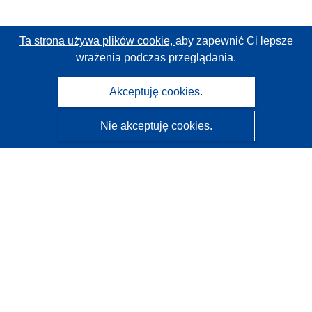
Ta strona używa plików cookie,
aby zapewnić Ci lepsze
wrażenia podczas przeglądania.
Akceptuję cookies.
Nie akceptuję cookies.
CORDIS - Wyniki badań wspieranych przez UE
Administratorem tej strony internetowej jest
Urząd
Publikacji Unii Europejskiej
Dostępność
Częściowo zautomatyzowana klasyfikacja projektów -
Informacja na temat wyjaśnialności