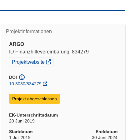
Projektinformationen
ARGO
ID Finanzhilfevereinbarung: 834279
(öffnet in neuem Fenster)
Projektwebsite
DOI
10.3030/834279
Projekt abgeschlossen
EK-Unterschriftsdatum
20 Juni 2019
Startdatum
Enddatum
1 Juli 2019
30 Juni 2024