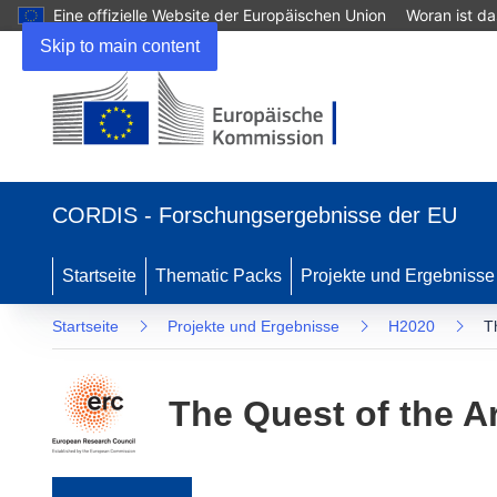
Eine offizielle Website der Europäischen Union
Woran ist d
Skip to main content
(öffnet in neuem Fenster)
CORDIS - Forschungsergebnisse der EU
Startseite
Thematic Packs
Projekte und Ergebnisse
Startseite
Projekte und Ergebnisse
H2020
T
The Quest of the A