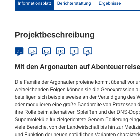
Informationsblatt
Berichterstattung
Ergebnisse
Projektbeschreibung
DE
EN
ES
FR
IT
PL
Mit den Argonauten auf Abenteuerreis
Die Familie der Argonautenproteine kommt überall vor und
weitreichenden Folgen können sie die Genexpression au
beteiligen sich beispielsweise an der Verteidigung des W
oder modulieren eine große Bandbreite von Prozessen d
ihre Rolle beim alternativen Spleißen und der DNS-Dop
Supermoleküle für zielgerichtete Genom-Editierung einge
viele Bereiche, von der Landwirtschaft bis hin zur Mediz
und Funktion der neuen natürlichen Varianten charakteri