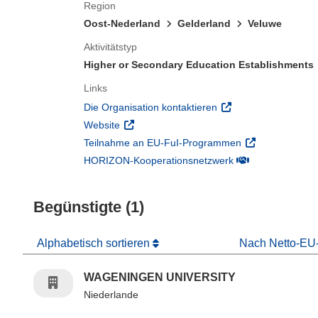
Region
Oost-Nederland
Gelderland
Veluwe
Aktivitätstyp
Higher or Secondary Education Establishments
Links
(öffnet in neuem Fens
Die Organisation kontaktieren
(öffnet in neuem Fenster)
Website
(öffnet in neuem
Teilnahme an EU-FuI-Programmen
(öffnet in neuem 
HORIZON-Kooperationsnetzwerk
Begünstigte (1)
Alphabetisch sortieren
Nach Netto-EU-
WAGENINGEN UNIVERSITY
Niederlande