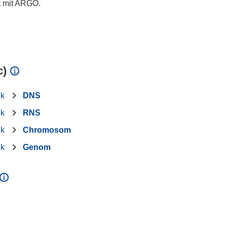
t mit ARGO.
c)
ik
DNS
ik
RNS
ik
Chromosom
ik
Genom