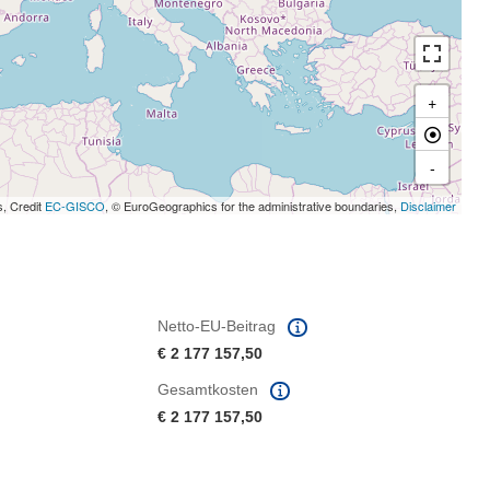
+
-
s, Credit
EC-GISCO
, © EuroGeographics for the administrative boundaries,
Disclaimer
Netto-EU-Beitrag
€ 2 177 157,50
Gesamtkosten
€ 2 177 157,50