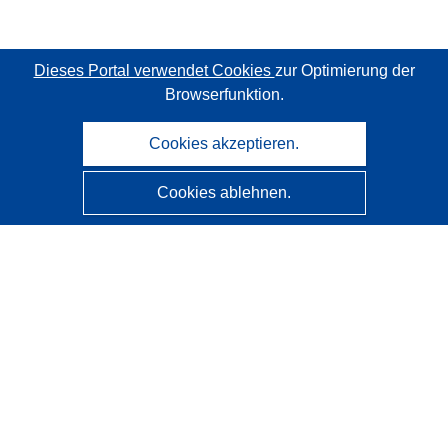
Dieses Portal verwendet Cookies
zur Optimierung der
Browserfunktion.
Cookies akzeptieren.
Cookies ablehnen.
CORDIS - Forschungsergebnisse der EU
Diese Website wird vom
Amt für Veröffentlichungen der
Europäischen Union
verwaltet.
Barrierefreiheit
Halbautomatische Projektklassifizierung - Hinweis zur
Erklärbarkeit