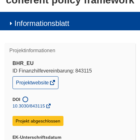
coherent policy framework
Informationsblatt
Projektinformationen
BHR_EU
ID Finanzhilfevereinbarung: 843115
(öffnet
Projektwebsite
in
neuem
Fenster)
DOI
10.3030/843115
Projekt abgeschlossen
EK-Unterschriftsdatum