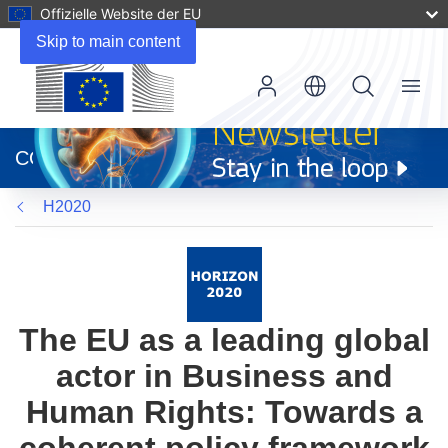
Offizielle Website der EU
Skip to main content
Menu
(öffnet
in
CORDIS
neuem
Fenster)
H2020
The EU as a leading global
actor in Business and
Human Rights: Towards a