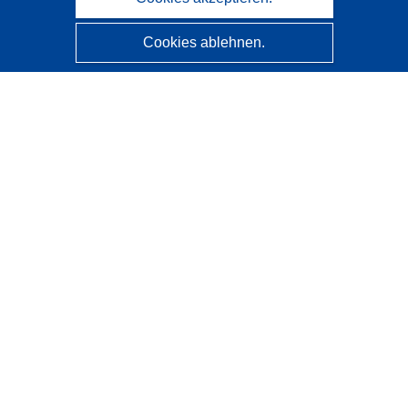
Cookies ablehnen.
CORDIS - Forschungsergebnisse der EU
Diese Website wird vom
Amt für Veröffentlichungen der
Europäischen Union
verwaltet.
Barrierefreiheit
Halbautomatische Projektklassifizierung - Hinweis zur
Erklärbarkeit
Kontakt
Wenden Sie sich an das Help Desk
Häufig gestellte Fragen
(mit Antworten)