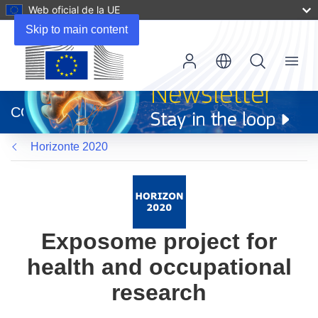
Web oficial de la UE
Skip to main content
Menu
(se
abrirá
CORDIS
en
una
Horizonte 2020
nueva
ventana)
Exposome project for
health and occupational
research