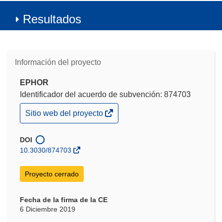
Resultados
Información del proyecto
EPHOR
Identificador del acuerdo de subvención: 874703
(se
Sitio web del proyecto
abrirá
en
una
DOI
nueva
10.3030/874703
ventana)
Proyecto cerrado
Fecha de la firma de la CE
6 Diciembre 2019