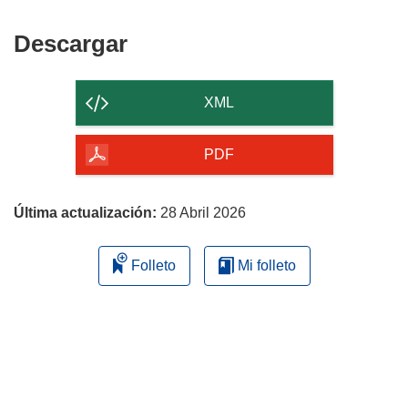
Descargar
Descargar
el
contenido
XML
de
la
PDF
página
Última actualización:
28 Abril 2026
Folleto
Mi folleto