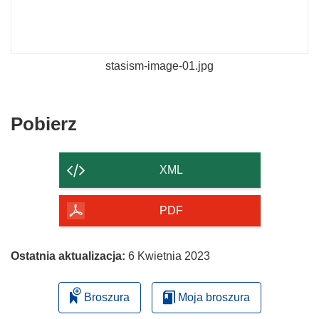
stasism-image-01.jpg
Pobierz
Pobierz
zawartość
strony
XML
PDF
Ostatnia aktualizacja:
6 Kwietnia 2023
Broszura
Moja broszura