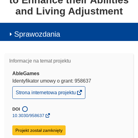
to Enhance their Abilities
and Living Adjustment
Sprawozdania
Informacje na temat projektu
AbleGames
Identyfikator umowy o grant: 958637
(odnośnik
Strona internetowa projektu
otworzy
się
w
DOI
nowym
10.3030/958637
oknie)
Projekt został zamknięty