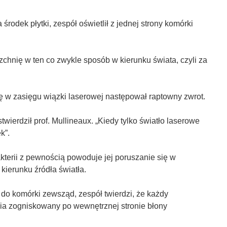
rodek płytki, zespół oświetlił z jednej strony komórki
zchnię w ten co zwykle sposób w kierunku świata, czyli za
ę w zasięgu wiązki laserowej następował raptowny zwrot.
stwierdził prof. Mullineaux. „Kiedy tylko światło laserowe
k”.
akterii z pewnością powoduje jej poruszanie się w
ierunku źródła światła.
a do komórki zewsząd, zespół twierdzi, że każdy
ia zogniskowany po wewnętrznej stronie błony