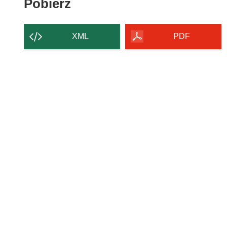
Pobierz
Pobierz
zawartość
strony
XML
PDF