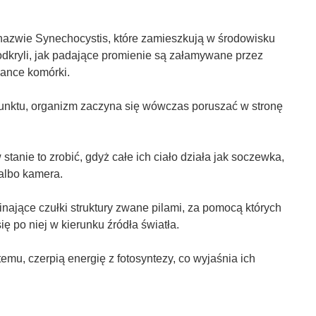
nazwie Synechocystis, które zamieszkują w środowisku
odkryli, jak padające promienie są załamywane przez
iance komórki.
unktu, organizm zaczyna się wówczas poruszać w stronę
stanie to zrobić, gdyż całe ich ciało działa jak soczewka,
 albo kamera.
inające czułki struktury zwane pilami, za pomocą których
ię po niej w kierunku źródła światła.
temu, czerpią energię z fotosyntezy, co wyjaśnia ich