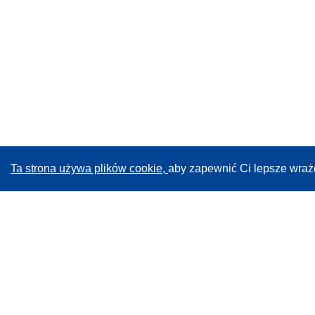
Ta strona używa plików cookie,
aby zapewnić Ci lepsze wraż
CORDIS - Wyniki badań wspieranych przez UE
Administratorem tej strony internetowej jest
Urząd
Publikacji Unii Europejskiej