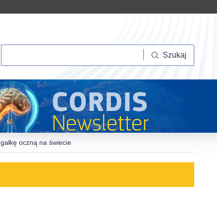
Szukaj
Szukaj
gałkę oczną na świecie