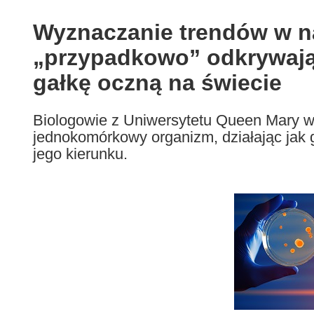
available
in
Wyznaczanie trendów w 
the
„przypadkowo” odkrywają 
following
languages:
gałkę oczną na świecie
Biologowie z Uniwersytetu Queen Mary w 
jednokomórkowy organizm, działając jak g
jego kierunku.