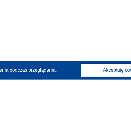
enia podczas przeglądania.
Akceptuję co
Kontakt
Skontaktuj się z naszym punktem Help Desk
Często zadawane pytania
(i odpowiedzi)