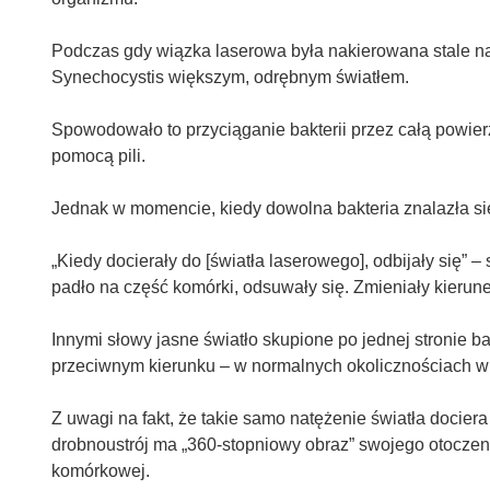
Podczas gdy wiązka laserowa była nakierowana stale na ś
Synechocystis większym, odrębnym światłem.
Spowodowało to przyciąganie bakterii przez całą powier
pomocą pili.
Jednak w momencie, kiedy dowolna bakteria znalazła si
„Kiedy docierały do [światła laserowego], odbijały się” – 
padło na część komórki, odsuwały się. Zmieniały kierune
Innymi słowy jasne światło skupione po jednej stronie b
przeciwnym kierunku – w normalnych okolicznościach w k
Z uwagi na fakt, że takie samo natężenie światła docier
drobnoustrój ma „360-stopniowy obraz” swojego otoczen
komórkowej.