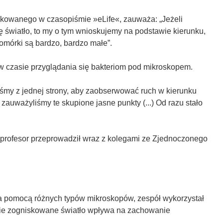
likowanego w czasopiśmie »eLife«, zauważa: „Jeżeli
ę światło, to my o tym wnioskujemy na podstawie kierunku,
omórki są bardzo, bardzo małe”.
w czasie przyglądania się bakteriom pod mikroskopem.
liśmy z jednej strony, aby zaobserwować ruch w kierunku
zauważyliśmy te skupione jasne punkty (...) Od razu stało
, profesor przeprowadził wraz z kolegami ze Zjednoczonego
za pomocą różnych typów mikroskopów, zespół wykorzystał
akie zogniskowane światło wpływa na zachowanie