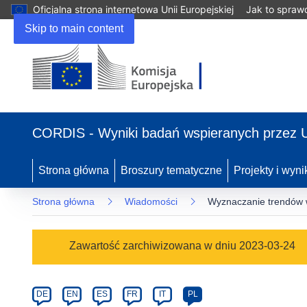
Oficjalna strona internetowa Unii Europejskiej
Jak to spraw
Skip to main content
(odnośnik
otworzy
CORDIS - Wyniki badań wspieranych przez 
się
w
nowym
Strona główna
Broszury tematyczne
Projekty i wyni
oknie)
Strona główna
Wiadomości
Wyznaczanie trendów w
Article
Zawartość zarchiwizowana w dniu 2023-03-24
Category
Article
DE
EN
ES
FR
IT
PL