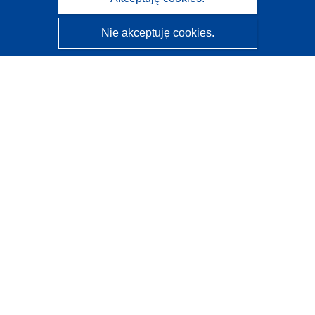
Nie akceptuję cookies.
CORDIS - Wyniki badań wspieranych przez UE
Administratorem tej strony internetowej jest
Urząd
Publikacji Unii Europejskiej
Dostępność
Częściowo zautomatyzowana klasyfikacja projektów -
Informacja na temat wyjaśnialności
Kontakt
Skontaktuj się z naszym punktem Help Desk
Często zadawane pytania
(i odpowiedzi)