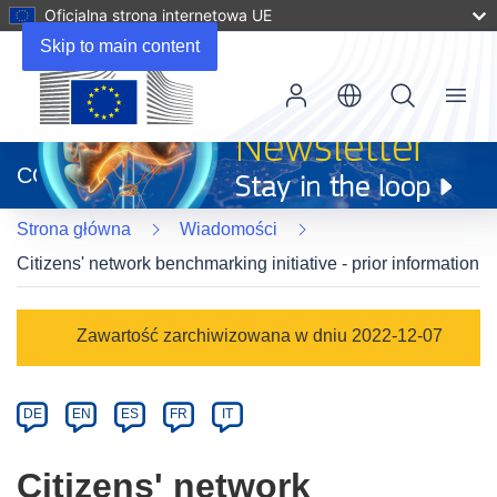
Oficjalna strona internetowa UE
Skip to main content
Menu
(odnośnik
otworzy
CORDIS
się
w
Strona główna
Wiadomości
nowym
oknie)
Citizens' network benchmarking initiative - prior information
Article
Zawartość zarchiwizowana w dniu 2022-12-07
Category
Article
DE
EN
ES
FR
IT
available
in
Citizens' network
the