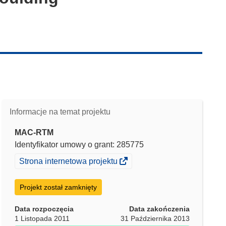
Informacje na temat projektu
MAC-RTM
Identyfikator umowy o grant: 285775
(odnośnik
Strona internetowa projektu
otworzy
się
w
Projekt został zamknięty
nowym
oknie)
Data rozpoczęcia
Data zakończenia
1 Listopada 2011
31 Października 2013