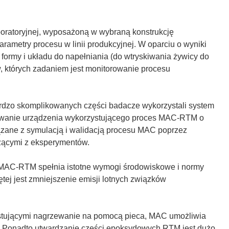
ś
n
i
boratoryjnej, wyposażoną w wybraną konstrukcję
k
arametry procesu w linii produkcyjnej. W oparciu o wyniki
o
formy i układu do napełniania (do wtryskiwania żywicy do
t
, których zadaniem jest monitorowanie procesu
w
o
r
rdzo skomplikowanych części badacze wykorzystali system
z
owanie urządzenia wykorzystującego proces MAC-RTM o
y
zane z symulacją i walidacją procesu MAC poprzez
s
ącymi z eksperymentów.
i
ę
ia MAC-RTM spełnia istotne wymogi środowiskowe i normy
w
ej jest zmniejszenie emisji lotnych związków
n
o
w
stującymi nagrzewanie na pomocą pieca, MAC umożliwia
y
e. Ponadto utwardzanie części epoksydowych RTM jest dużo