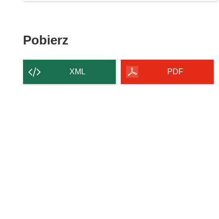
Pobierz
Pobierz
zawartość
strony
XML
PDF