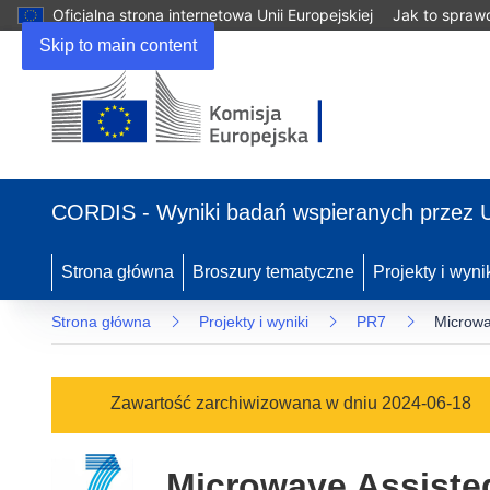
Oficjalna strona internetowa Unii Europejskiej
Jak to spraw
Skip to main content
(odnośnik
otworzy
CORDIS - Wyniki badań wspieranych przez 
się
w
nowym
Strona główna
Broszury tematyczne
Projekty i wyni
oknie)
Strona główna
Projekty i wyniki
PR7
Microwa
Zawartość zarchiwizowana w dniu 2024-06-18
Microwave Assisted