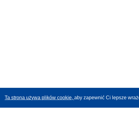
Ta strona używa plików cookie,
aby zapewnić Ci lepsze wraż
CORDIS - Wyniki badań wspieranych przez UE