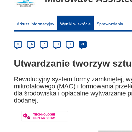
Arkusz informacyjny
Wyniki w skrócie
Sprawozdania
Article
Category
Article
DE
EN
ES
FR
IT
PL
available
in
Utwardzanie tworzyw sztu
the
following
Rewolucyjny system formy zamkniętej, wy
languages:
mikrofalowego (MAC) i formowania przet
dla środowiska i opłacalne wytwarzanie p
dodanej.
TECHNOLOGIE
PRZEMYSŁOWE