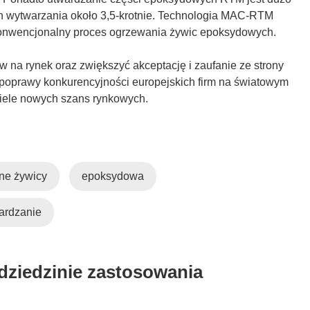
m
ch wytwarzania około 3,5-krotnie. Technologia MAC-RTM
o
 konwencjonalny proces ogrzewania żywic epoksydowych.
k
n
na rynek oraz zwiększyć akceptację i zaufanie ze strony
i
 poprawy konkurencyjności europejskich firm na światowym
e
wiele nowych szans rynkowych.
)
ne żywicy
epoksydowa
ardzanie
 dziedzinie zastosowania