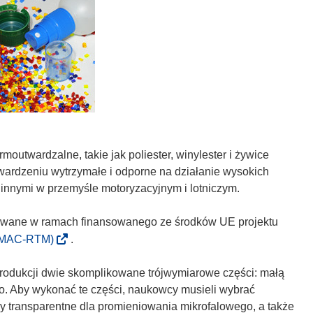
outwardzalne, takie jak poliester, winylester i żywice
wardzeniu wytrzymałe i odporne na działanie wysokich
 innymi w przemyśle motoryzacyjnym i lotniczym.
wane w ramach finansowanego ze środków UE projektu
(
MAC-RTM)
.
o
d
produkcji dwie skomplikowane trójwymiarowe części: małą
n
go. Aby wykonać te części, naukowcy musieli wybrać
o
y transparentne dla promieniowania mikrofalowego, a także