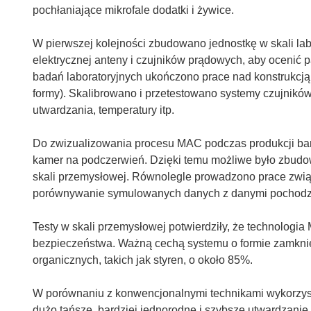
pochłaniające mikrofale dodatki i żywice.
W pierwszej kolejności zbudowano jednostkę w skali la
elektrycznej anteny i czujników prądowych, aby ocenić p
badań laboratoryjnych ukończono prace nad konstrukcją 
formy). Skalibrowano i przetestowano systemy czujników
utwardzania, temperatury itp.
Do zwizualizowania procesu MAC podczas produkcji ba
kamer na podczerwień. Dzięki temu możliwe było zbud
skali przemysłowej. Równolegle prowadzono prace zwią
porównywanie symulowanych danych z danymi pochodz
Testy w skali przemysłowej potwierdziły, że technolog
bezpieczeństwa. Ważną cechą systemu o formie zamknięt
organicznych, takich jak styren, o około 85%.
W porównaniu z konwencjonalnymi technikami wykorzy
dużo tańsze, bardziej jednorodne i szybsze utwardzani