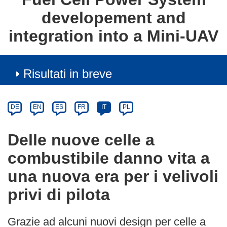
developement and
integration into a Mini-UAV
Risultati in breve
Article
Category
Article
DE
EN
ES
FR
IT
PL
available
in
Delle nuove celle a
the
combustibile danno vita a
following
languages:
una nuova era per i velivoli
privi di pilota
Grazie ad alcuni nuovi design per celle a