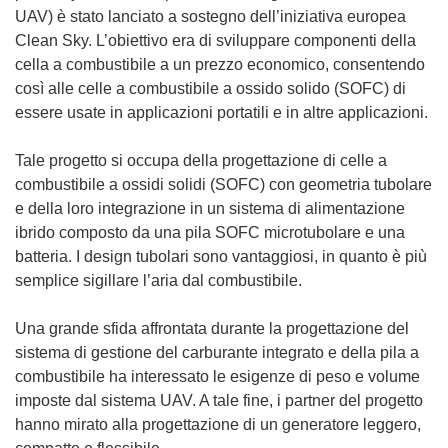
i
UAV) è stato lanciato a sostegno dell’iniziativa europea
a
Clean Sky. L’obiettivo era di sviluppare componenti della
p
cella a combustibile a un prezzo economico, consentendo
r
così alle celle a combustibile a ossido solido (SOFC) di
e
essere usate in applicazioni portatili e in altre applicazioni.
i
n
Tale progetto si occupa della progettazione di celle a
u
combustibile a ossidi solidi (SOFC) con geometria tubolare
n
e della loro integrazione in un sistema di alimentazione
a
ibrido composto da una pila SOFC microtubolare e una
n
batteria. I design tubolari sono vantaggiosi, in quanto è più
u
semplice sigillare l’aria dal combustibile.
o
v
Una grande sfida affrontata durante la progettazione del
a
sistema di gestione del carburante integrato e della pila a
f
combustibile ha interessato le esigenze di peso e volume
i
imposte dal sistema UAV. A tale fine, i partner del progetto
n
hanno mirato alla progettazione di un generatore leggero,
e