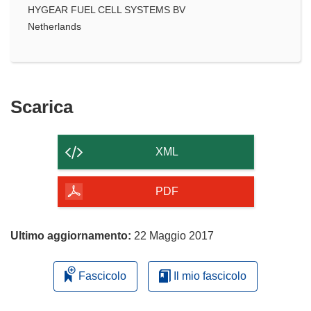
HYGEAR FUEL CELL SYSTEMS BV
Netherlands
Scarica
Scarica
il
contenuto
XML
della
pagina
PDF
Ultimo aggiornamento:
22 Maggio 2017
Fascicolo
Il mio fascicolo