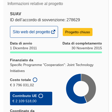
Informazioni relative al progetto
SUAV
ID dell’accordo di sovvenzione: 278629
(si
Sito web del progetto
Progetto chiuso
apre
Data di avvio
in
Data di completamento
1 Dicembre 2011
30 Novembre 2015
una
nuova
Finanziato da
finestra)
Specific Programme "Cooperation": Joint Technology
Initiatives
Costo totale
€ 3 796 031,02
Contributo UE
€ 2 109 518,00
Coordinato da