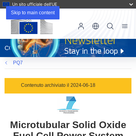
Un sito ufficiale dell’UE
Skip to main content
Menu
(si
apre
CORDIS
in
una
PQ7
nuova
finestra)
Contenuto archiviato il 2024-06-18
Microtubular Solid Oxide
Fuel Cell Power System