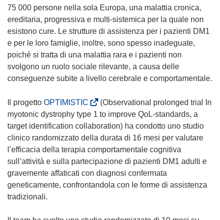
75 000 persone nella sola Europa, una malattia cronica,
ereditaria, progressiva e multi-sistemica per la quale non
esistono cure. Le strutture di assistenza per i pazienti DM1
e per le loro famiglie, inoltre, sono spesso inadeguate,
poiché si tratta di una malattia rara e i pazienti non
svolgono un ruolo sociale rilevante, a causa delle
conseguenze subite a livello cerebrale e comportamentale.
(
Il progetto
OPTIMISTIC
(Observational prolonged trial In
s
myotonic dystrophy type 1 to improve QoL-standards, a
i
target identification collaboration) ha condotto uno studio
a
clinico randomizzato della durata di 16 mesi per valutare
p
l’efficacia della terapia comportamentale cognitiva
r
sull’attività e sulla partecipazione di pazienti DM1 adulti e
e
gravemente affaticati con diagnosi confermata
i
geneticamente, confrontandola con le forme di assistenza
n
tradizionali.
u
n