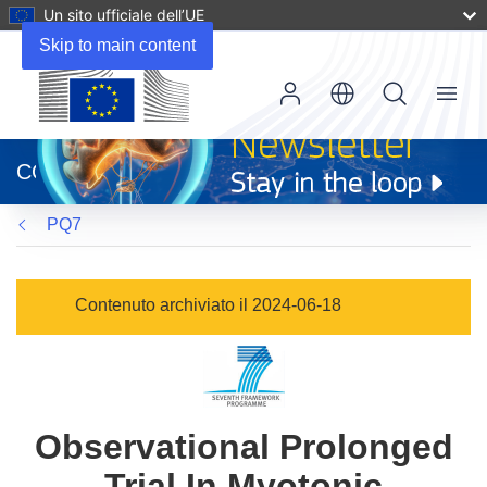
Un sito ufficiale dell’UE
Skip to main content
Menu
(si
apre
CORDIS
in
una
PQ7
nuova
finestra)
Contenuto archiviato il 2024-06-18
Observational Prolonged
Trial In Myotonic