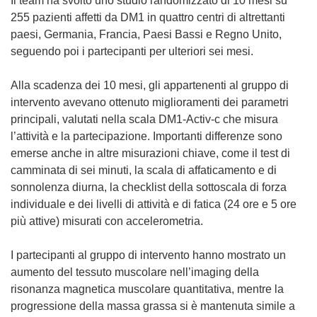
Il team ha svolto uno studio randomizzato di 10 mesi su
a
255 pazienti affetti da DM1 in quattro centri di altrettanti
n
paesi, Germania, Francia, Paesi Bassi e Regno Unito,
u
seguendo poi i partecipanti per ulteriori sei mesi.
o
v
Alla scadenza dei 10 mesi, gli appartenenti al gruppo di
a
intervento avevano ottenuto miglioramenti dei parametri
f
principali, valutati nella scala DM1-Activ-c che misura
i
l’attività e la partecipazione. Importanti differenze sono
n
emerse anche in altre misurazioni chiave, come il test di
e
camminata di sei minuti, la scala di affaticamento e di
s
sonnolenza diurna, la checklist della sottoscala di forza
t
individuale e dei livelli di attività e di fatica (24 ore e 5 ore
r
più attive) misurati con accelerometria.
a
)
I partecipanti al gruppo di intervento hanno mostrato un
aumento del tessuto muscolare nell’imaging della
risonanza magnetica muscolare quantitativa, mentre la
progressione della massa grassa si è mantenuta simile a