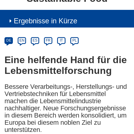
Ergebnisse in Kürze
Article
Category
Article
DE
EN
ES
FR
IT
PL
available
in
Eine helfende Hand für die
the
Lebensmittelforschung
following
languages:
Bessere Verarbeitungs-, Herstellungs- und
Vertriebstechniken für Lebensmittel
machen die Lebensmittelindustrie
nachhaltiger. Neue Forschungsergebnisse
in diesem Bereich werden konsolidiert, um
Europa bei diesem noblen Ziel zu
unterstützen.