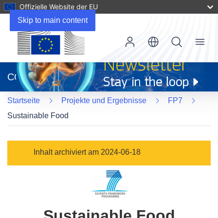
Offizielle Website der EU
Skip to main content
Menu
(öffnet
in
CORDIS
neuem
Fenster)
Startseite
Projekte und Ergebnisse
FP7
Sustainable Food
Inhalt archiviert am 2024-06-18
Sustainable Food