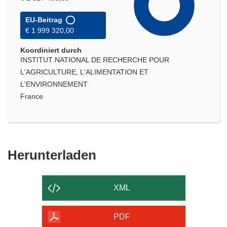
EU-Beitrag
€ 1 999 320,00
Koordiniert durch
INSTITUT NATIONAL DE RECHERCHE POUR
L'AGRICULTURE, L'ALIMENTATION ET
L'ENVIRONNEMENT
France
Den
Herunterladen
Inhalt
der
XML
Seite
herunterladen
PDF