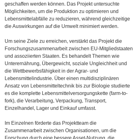
f
geschaffen werden können. Das Projekt untersuchte
f
Möglichkeiten, um die Produktion zu optimieren und
n
Lebensmittelabfälle zu reduzieren, während gleichzeitige
e
die Auswirkungen auf die Umwelt minimiert werden.
t
i
Um seine Ziele zu erreichen, verstärkt das Projekt die
n
Forschungszusammenarbeit zwischen EU-Mitgliedstaaten
n
und assoziierten Staaten. Es behandelt Themen wie
e
Unterernährung, Übergewicht, soziale Ungleichheit und
u
die Wettbewerbsfähigkeit in der Agrar- und
e
Lebensmittelindustrie. Über einen multidisziplinären
m
Ansatz von Lebensmitteltechnik bis zur Biologie studierte
F
es die komplette Lebensmittelversorgungskette (farm-to-
e
fork), die Verarbeitung, Verpackung, Transport,
n
Einzelhandel, Lager und Einkauf umfasst.
s
t
Im Einzelnen förderte das Projektteam die
e
Zusammenarbeit zwischen Organisationen, um die
r
Forschung durch eine bessere Asset-Nutzung, die