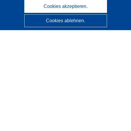
Cookies akzeptieren.
Cookies ablehnen.
CORDIS - Forschungsergebnisse der EU
Diese Website wird vom
Amt für Veröffentlichungen der
Europäischen Union
verwaltet.
Barrierefreiheit
Halbautomatische Projektklassifizierung - Hinweis zur
Erklärbarkeit
Kontakt
Wenden Sie sich an das Help Desk
Häufig gestellte Fragen
(mit Antworten)