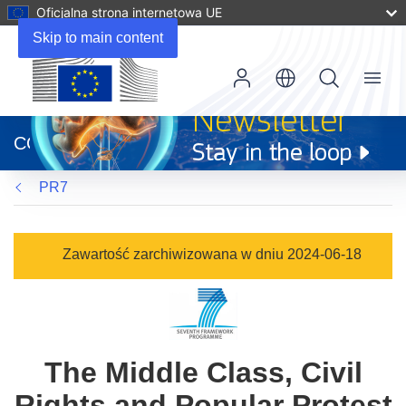
Oficjalna strona internetowa UE
Skip to main content
Menu
(odnośnik
otworzy
CORDIS
się
w
PR7
nowym
oknie)
Zawartość zarchiwizowana w dniu 2024-06-18
The Middle Class, Civil
Rights and Popular Protest