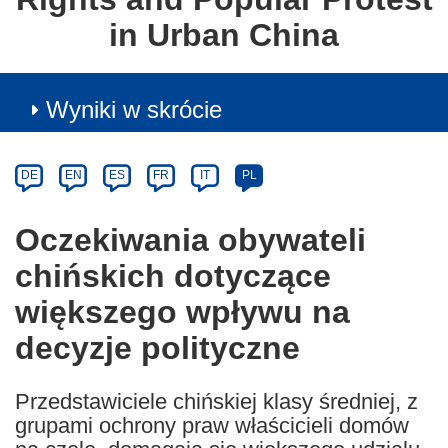
in Urban China
Wyniki w skrócie
Article
Category
Article
DE
EN
ES
FR
IT
PL
available
in
Oczekiwania obywateli
the
chińskich dotyczące
following
languages:
większego wpływu na
decyzje polityczne
Przedstawiciele chińskiej klasy średniej, z
grupami ochrony praw właścicieli domów