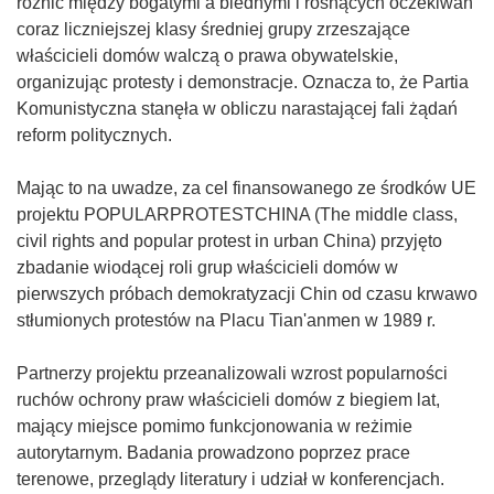
różnic między bogatymi a biednymi i rosnących oczekiwań
coraz liczniejszej klasy średniej grupy zrzeszające
właścicieli domów walczą o prawa obywatelskie,
organizując protesty i demonstracje. Oznacza to, że Partia
Komunistyczna stanęła w obliczu narastającej fali żądań
reform politycznych.
Mając to na uwadze, za cel finansowanego ze środków UE
projektu POPULARPROTESTCHINA (The middle class,
civil rights and popular protest in urban China) przyjęto
zbadanie wiodącej roli grup właścicieli domów w
pierwszych próbach demokratyzacji Chin od czasu krwawo
stłumionych protestów na Placu Tian'anmen w 1989 r.
Partnerzy projektu przeanalizowali wzrost popularności
ruchów ochrony praw właścicieli domów z biegiem lat,
mający miejsce pomimo funkcjonowania w reżimie
autorytarnym. Badania prowadzono poprzez prace
terenowe, przeglądy literatury i udział w konferencjach.