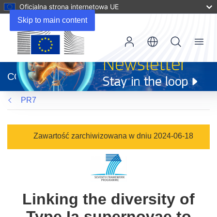
Oficjalna strona internetowa UE
Skip to main content
Menu
(odnośnik
otworzy
CORDIS
się
w
PR7
nowym
oknie)
Zawartość zarchiwizowana w dniu 2024-06-18
Linking the diversity of
Type Ia supernovae to