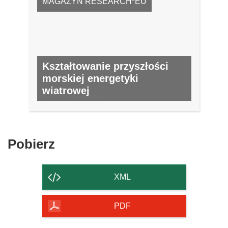
MAGAZYN RESEARCH*EU
Kształtowanie przyszłości
morskiej energetyki
wiatrowej
NR 57, LISTOPAD 2016
Pobierz
Pobierz
zawartość
strony
XML
PDF