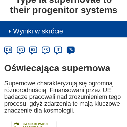
their progenitor systems
Wyniki w skrócie
Article
Category
Article
DE
EN
ES
FR
IT
PL
available
in
Oświecająca supernowa
the
following
Supernowe charakteryzują się ogromną
languages:
różnorodnością. Finansowani przez UE
badacze pracowali nad zrozumieniem tego
procesu, gdyż zdarzenia te mają kluczowe
znaczenie dla kosmologii.
ZMIANA KLIMATU I