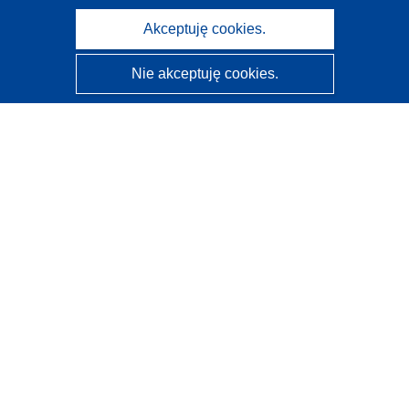
Akceptuję cookies.
Nie akceptuję cookies.
CORDIS - Wyniki badań wspieranych przez UE
Administratorem tej strony internetowej jest
Urząd
Publikacji Unii Europejskiej
Dostępność
Częściowo zautomatyzowana klasyfikacja projektów -
Informacja na temat wyjaśnialności
Kontakt
Skontaktuj się z naszym punktem Help Desk
Często zadawane pytania
(i odpowiedzi)