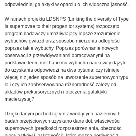
odpowiedniej galaktyki w oparciu o ich widoczną jasność.
W ramach projektu LDSNPS (Linking the diversity of Type
Ia supernovae to their progenitor systems) rozpoczęto
program badawczy umożliwiający lepsze zrozumienie
wybuchów gwiazd oraz sposobu mierzenia odległości
poprzez takie wybuchy. Poprzez porównanie nowych
obserwacji z przewidywaniami opracowanymi na
podstawie teorii mechanizmu wybuchu naukowcy dążyli
do uzyskania odpowiedzi na dwa pytania: czy istnieje
więcej niż jeden sposób na utworzenie supernowych typu
Ia i czy ich zaobserwowana różnorodność zależy od
układów prekursorycznych i otoczenia galaktyki
macierzystej?
Dzięki danym pochodzącym z wiodących naziemnych
badań przejściowych uzyskano dane dot. właściwości
supernowych (prędkości rozprzestrzeniania, obecności
pierwiastków i jaskrawości), które można porównać z