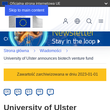
Oficjalna strona internetowa UE
Skip to main content
Menu
(odnośnik
otworzy
CORDIS
się
w
Strona główna
Wiadomości
nowym
oknie)
University of Ulster announces biotech venture fund
Article
Zawartość zarchiwizowana w dniu 2023-01-01
Category
Article
DE
EN
ES
FR
IT
available
in
University of Ulster
the