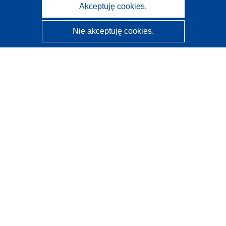
Akceptuję cookies.
Nie akceptuję cookies.
CORDIS - Wyniki badań wspieranych przez UE
Administratorem tej strony internetowej jest
Urząd
Publikacji Unii Europejskiej
Dostępność
Częściowo zautomatyzowana klasyfikacja projektów -
Informacja na temat wyjaśnialności
Kontakt
Skontaktuj się z naszym punktem Help Desk
Często zadawane pytania
(i odpowiedzi)