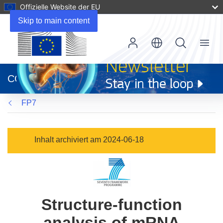
Offizielle Website der EU
Skip to main content
Menu
(öffnet
in
CORDIS
neuem
Fenster)
FP7
Inhalt archiviert am 2024-06-18
Structure-function
analysis of mRNA