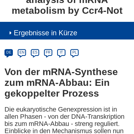
metabolism by Ccr4-Not
Ergebnisse in Kürze
Article
Category
Article
DE
EN
ES
FR
IT
PL
available
in
Von der mRNA-Synthese
the
zum mRNA-Abbau: Ein
following
languages:
gekoppelter Prozess
Die eukaryotische Genexpression ist in
allen Phasen - von der DNA-Transkription
bis zum mRNA-Abbau - streng reguliert.
Einblicke in den Mechanismus sollen nun