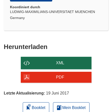
Koordiniert durch
LUDWIG-MAXIMILIANS-UNIVERSITAET MUENCHEN
Germany
Den
Herunterladen
Inhalt
der
XML
Seite
herunterladen
PDF
Letzte Aktualisierung:
19 Juni 2017
Booklet
Mein Booklet