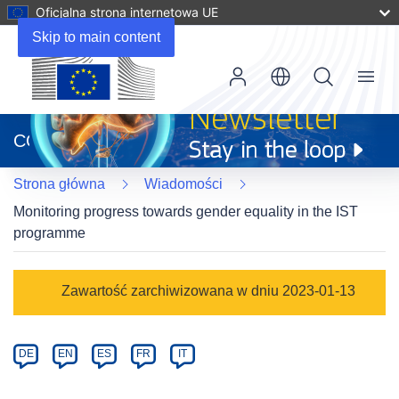
Oficjalna strona internetowa UE
Skip to main content
Menu
(odnośnik
otworzy
CORDIS
się
w
Strona główna
Wiadomości
nowym
oknie)
Monitoring progress towards gender equality in the IST
programme
Article
Zawartość zarchiwizowana w dniu 2023-01-13
Category
Article
DE
EN
ES
FR
IT
available
in