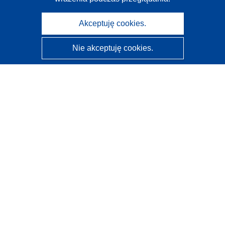
Akceptuję cookies.
Nie akceptuję cookies.
CORDIS - Wyniki badań wspieranych przez UE
Administratorem tej strony internetowej jest
Urząd
Publikacji Unii Europejskiej
Dostępność
Częściowo zautomatyzowana klasyfikacja projektów -
Informacja na temat wyjaśnialności
Kontakt
Skontaktuj się z naszym punktem Help Desk