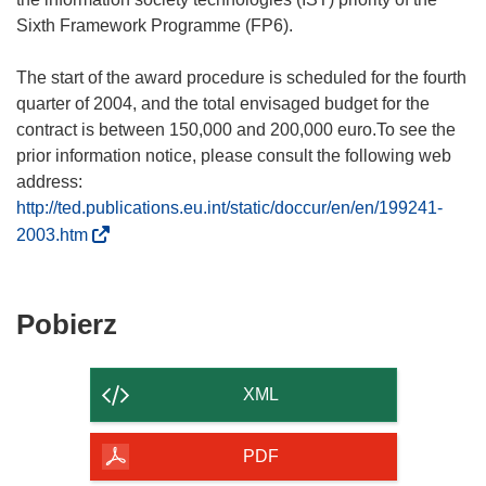
Sixth Framework Programme (FP6).
The start of the award procedure is scheduled for the fourth
quarter of 2004, and the total envisaged budget for the
contract is between 150,000 and 200,000 euro.To see the
prior information notice, please consult the following web
http://ted.publications.eu.int/static/doccur/en/en/199241-
(
2003.htm
o
d
n
Pobierz
Pobierz
o
zawartość
ś
strony
n
XML
i
k
PDF
o