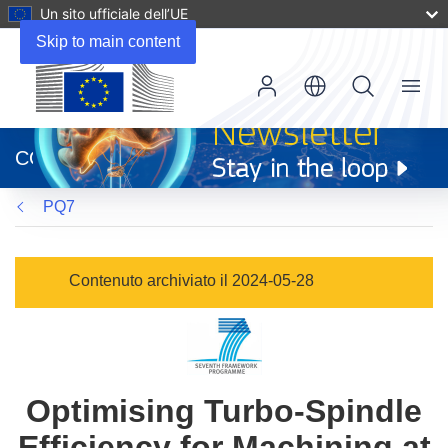
Un sito ufficiale dell’UE
Skip to main content
Menu
(si
apre
CORDIS
in
una
PQ7
nuova
finestra)
Contenuto archiviato il 2024-05-28
Optimising Turbo-Spindle
Efficiency for Machining at