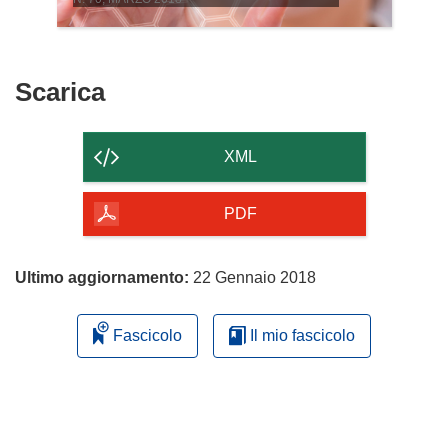
Scarica
Scarica
il
contenuto
XML
della
pagina
PDF
Ultimo aggiornamento:
22 Gennaio 2018
Fascicolo
Il mio fascicolo