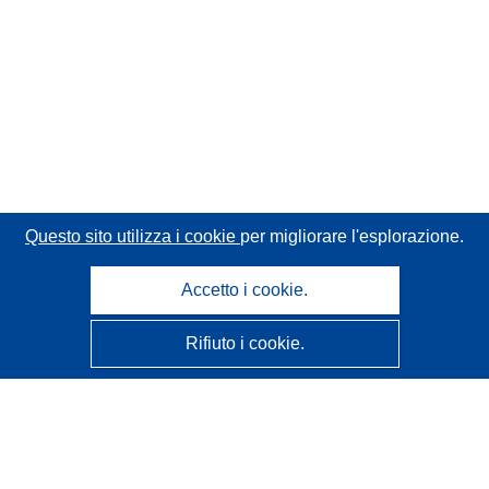
Questo sito utilizza i cookie
per migliorare l'esplorazione.
Accetto i cookie.
Rifiuto i cookie.
CORDIS - Risultati della ricerca dell’UE
Questo sito web è gestito dall'
Ufficio delle pubblicazioni
dell'Unione europea