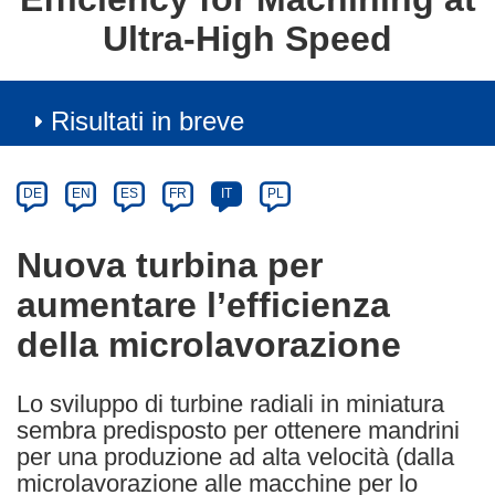
Ultra-High Speed
Risultati in breve
Article
Category
Article
DE
EN
ES
FR
IT
PL
available
in
Nuova turbina per
the
aumentare l’efficienza
following
languages:
della microlavorazione
Lo sviluppo di turbine radiali in miniatura
sembra predisposto per ottenere mandrini
per una produzione ad alta velocità (dalla
microlavorazione alle macchine per lo