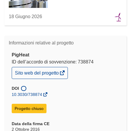
18 Giugno 2026
Informazioni relative al progetto
PigHeat
ID dell’accordo di sovvenzione: 738874
(si
Sito web del progetto
apre
in
una
DOI
nuova
10.3030/738874
finestra)
Progetto chiuso
Data della firma CE
2 Ottobre 2016