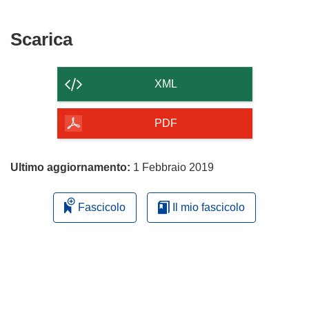
Scarica
Scarica
il
contenuto
XML
della
pagina
PDF
Ultimo aggiornamento:
1 Febbraio 2019
Fascicolo
Il mio fascicolo