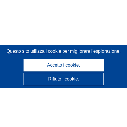
Questo sito utilizza i cookie
per migliorare l'esplorazione.
Accetto i cookie.
Rifiuto i cookie.
CORDIS - Risultati della ricerca dell’UE
Questo sito web è gestito dall'
Ufficio delle pubblicazioni
dell'Unione europea
Accessibilità