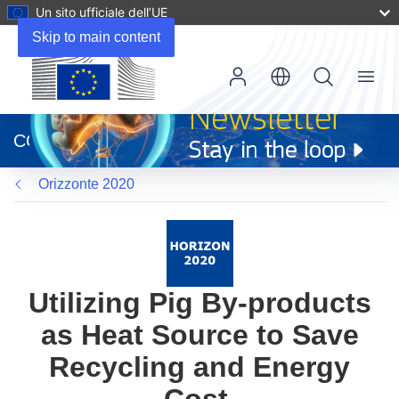
Un sito ufficiale dell’UE
Skip to main content
Menu
(si
apre
CORDIS
in
una
Orizzonte 2020
nuova
finestra)
Utilizing Pig By-products
as Heat Source to Save
Recycling and Energy