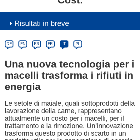
Cost.
Risultati in breve
Article
Category
Article
DE
EN
ES
FR
IT
PL
available
in
Una nuova tecnologia per i
the
macelli trasforma i rifiuti in
following
languages:
energia
Le setole di maiale, quali sottoprodotti della
lavorazione della carne, rappresentano
attualmente un costo per i macelli, per il
trattamento e la rimozione. Un’innovazione
trasforma questo prodotto di scarto in un