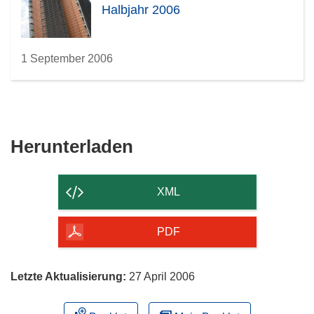
Halbjahr 2006
1 September 2006
Den
Herunterladen
Inhalt
der
XML
Seite
herunterladen
PDF
Letzte Aktualisierung:
27 April 2006