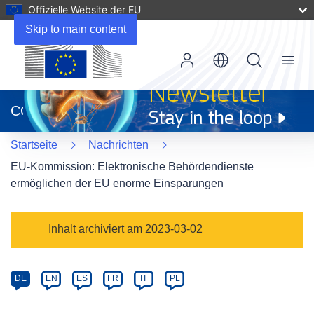
Offizielle Website der EU
Skip to main content
Menu
(öffnet
in
CORDIS
neuem
Fenster)
Startseite
Nachrichten
EU-Kommission: Elektronische Behördendienste
ermöglichen der EU enorme Einsparungen
Article
Inhalt archiviert am 2023-03-02
Category
Article
DE
EN
ES
FR
IT
PL
available
in